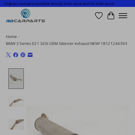
Original used parts available directly from stock and for a fair price!
Wishlist
Cart
Home
/
BMW 3 Series E21 320i OEM Silencer exhaust NEW! 18121246393
Product image slideshow Items