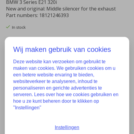
BMW 3 Series E21 320i
New and original: Middle silencer for the exhaust
Part numbers: 18121246393
In stock
Quantity:
Wij maken gebruik van cookies
Deze website kan verzoeken om gebruikt te
Add to cart
maken van cookies. We gebruiken cookies om u
een betere website ervaring te bieden,
Add to wish list
websiteverkeer te analyseren, inhoud te
personaliseren en gerichte advertenties te
Buy now
serveren. Lees over hoe we cookies gebruiken en
hoe u ze kunt beheren door te klikken op
Add to comparison
"Instellingen"
Instellingen
Description
Specifications