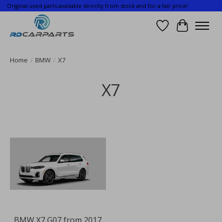
Original used parts available directly from stock and for a fair price!
Wishlist
Cart
Home
/
BMW
/
X7
X7
BMW X7 G07 from 2017