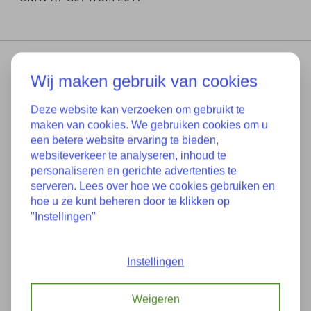
Wij maken gebruik van cookies
Deze website kan verzoeken om gebruikt te
maken van cookies. We gebruiken cookies om u
een betere website ervaring te bieden,
websiteverkeer te analyseren, inhoud te
The trusted address for used original parts!
personaliseren en gerichte advertenties te
serveren. Lees over hoe we cookies gebruiken en
Categories
hoe u ze kunt beheren door te klikken op
BMW
"Instellingen"
MINI
My account
Instellingen
Register
Weigeren
My orders