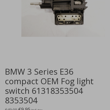
BMW 3 Series E36
compact OEM Fog light
switch 61318353504
8353504
€9,95
€49,09