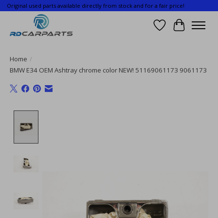
Original used parts available directly from stock and for a fair price!
Wishlist
Cart
Home
/
BMW E34 OEM Ashtray chrome color NEW! 51169061173 9061173
Product image slideshow Items