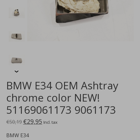
BMW E34 OEM Ashtray
chrome color NEW!
51169061173 9061173
€29,95
€50,19
Incl. tax
BMW E34