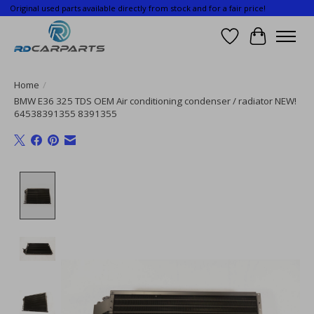
Original used parts available directly from stock and for a fair price!
Wishlist
Cart
Home
/
BMW E36 325 TDS OEM Air conditioning condenser / radiator NEW!
64538391355 8391355
Product image slideshow Items