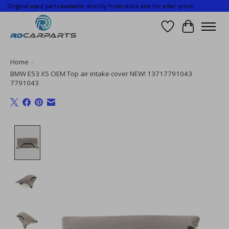
Original used parts available directly from stock and for a fair price!
Wishlist
Cart
Home
/
BMW E53 X5 OEM Top air intake cover NEW! 13717791043
7791043
Product image slideshow Items