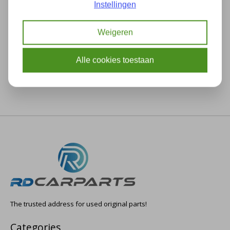
Instellingen
Description
Specifications
Weigeren
Alle cookies toestaan
The trusted address for used original parts!
Categories