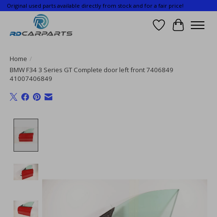
Original used parts available directly from stock and for a fair price!
Wishlist
Cart
Home
/
BMW F34 3 Series GT Complete door left front 7406849
41007406849
Product image slideshow Items