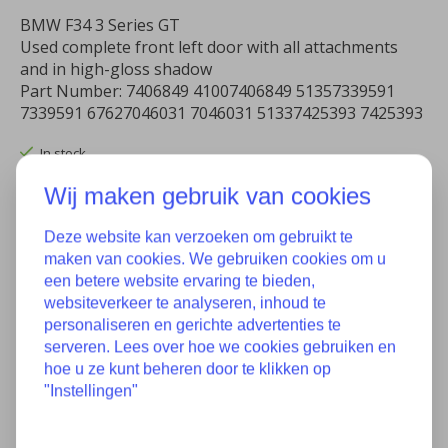
BMW F34 3 Series GT
Used complete front left door with all attachments
and in high-gloss shadow
Part Number: 7406849 41007406849 51357339591
7339591 67627046031 7046031 51337425393 7425393
In stock
Wij maken gebruik van cookies
Quantity:
Deze website kan verzoeken om gebruikt te
maken van cookies. We gebruiken cookies om u
een betere website ervaring te bieden,
Add to cart
websiteverkeer te analyseren, inhoud te
Add to wish list
personaliseren en gerichte advertenties te
serveren. Lees over hoe we cookies gebruiken en
Buy now
hoe u ze kunt beheren door te klikken op
"Instellingen"
Add to comparison