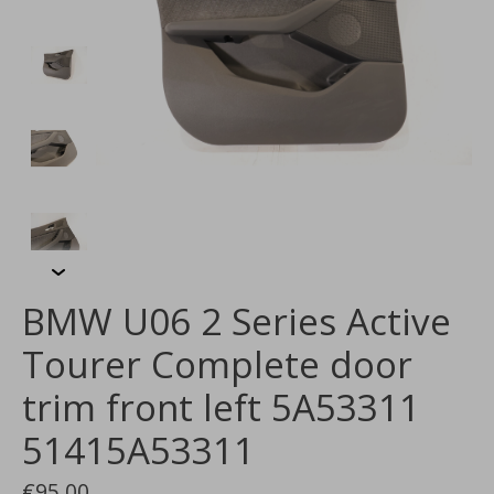
BMW U06 2 Series Active
Tourer Complete door
trim front left 5A53311
51415A53311
€95,00