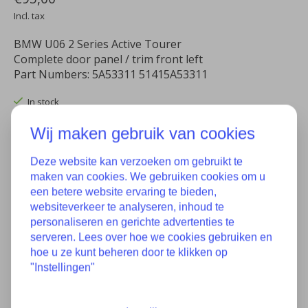
Incl. tax
BMW U06 2 Series Active Tourer
Complete door panel / trim front left
Part Numbers: 5A53311 51415A53311
In stock
Wij maken gebruik van cookies
Quantity:
Deze website kan verzoeken om gebruikt te
maken van cookies. We gebruiken cookies om u
Add to cart
een betere website ervaring te bieden,
websiteverkeer te analyseren, inhoud te
Add to wish list
personaliseren en gerichte advertenties te
serveren. Lees over hoe we cookies gebruiken en
Buy now
hoe u ze kunt beheren door te klikken op
"Instellingen"
Add to comparison