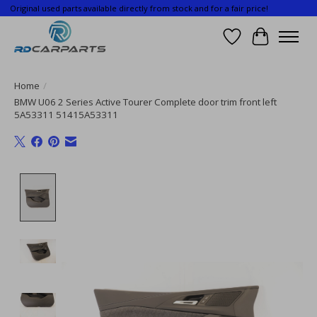
Original used parts available directly from stock and for a fair price!
Wishlist
Cart
Home
/
BMW U06 2 Series Active Tourer Complete door trim front left
5A53311 51415A53311
Product image slideshow Items