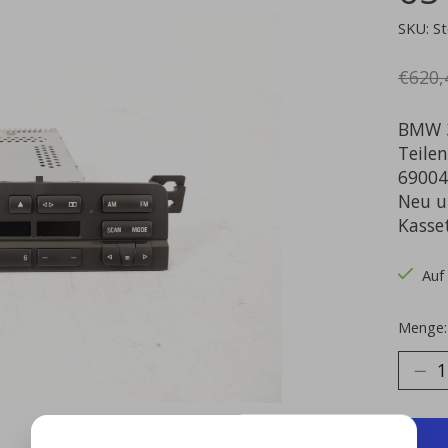
SKU: St
€620,
BMW 3
Teile
69004
Neu u
Kasse
Auf
Menge: