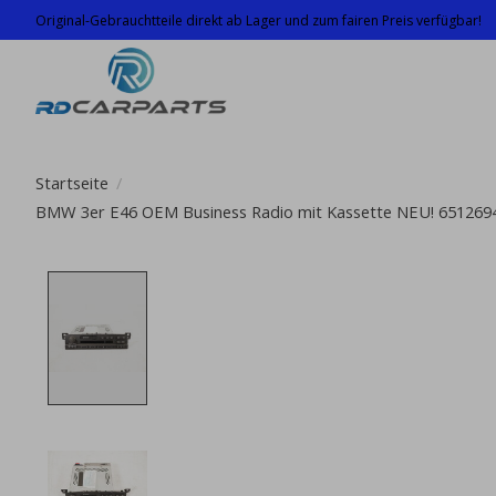
Original-Gebrauchtteile direkt ab Lager und zum fairen Preis verfügbar!
Startseite
/
BMW 3er E46 OEM Business Radio mit Kassette NEU! 651269
Product image slideshow Items