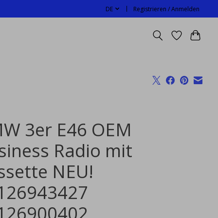
DE
Registrieren / Anmelden
W 3er E46 OEM
siness Radio mit
ssette NEU!
126943427
126900402