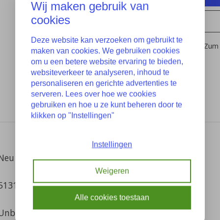
Wij maken gebruik van
cookies
Deze website kan verzoeken om gebruikt te
Zum 
maken van cookies. We gebruiken cookies
om u een betere website ervaring te bieden,
websiteverkeer te analyseren, inhoud te
personaliseren en gerichte advertenties te
serveren. Lees over hoe we cookies
gebruiken en hoe u ze kunt beheren door te
klikken op "Instellingen"
Instellingen
Neu
Weigeren
51317019546 51 31 7 019 546 7019546 8410823
Alle cookies toestaan
Unbekannt