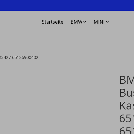
Startseite
BMW
MINI
43427 65126900402
BM
Bu
Ka
65
65