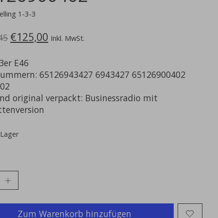
elling 1-3-3
€125,00
45
Inkl. MwSt.
er E46
nummern: 65126943427 6943427 65126900402
02
nd original verpackt: Businessradio mit
ttenversion
 Lager
Zum Warenkorb hinzufügen