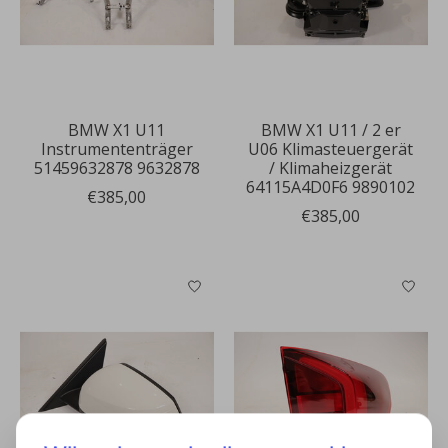
BMW X1 U11
BMW X1 U11 / 2 er
Instrumententräger
U06 Klimasteuergerät
51459632878 9632878
/ Klimaheizgerät
64115A4D0F6 9890102
€385,00
€385,00