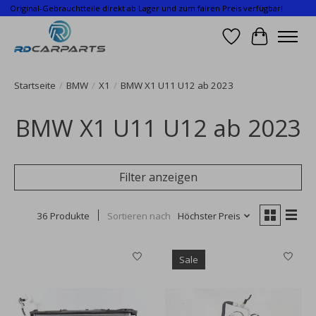
Original-Gebrauchtteile direkt ab Lager und zum fairen Preis verfügbar!
Wunschzettel
Ihr Waren
Startseite
/
BMW
/
X1
/
BMW X1 U11 U12 ab 2023
BMW X1 U11 U12 ab 2023
Filter anzeigen
36 Produkte
Sortieren nach
Höchster Preis
Sale