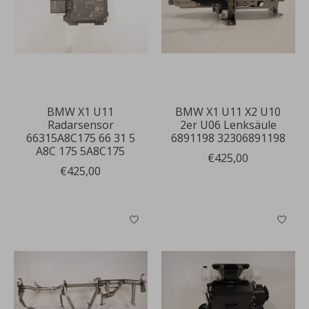
BMW X1 U11
BMW X1 U11 X2 U10
Radarsensor
2er U06 Lenksäule
66315A8C175 66 31 5
6891198 32306891198
A8C 175 5A8C175
€425,00
€425,00