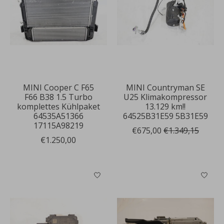
MINI Cooper C F65
MINI Countryman SE
F66 B38 1.5 Turbo
U25 Klimakompressor
komplettes Kühlpaket
13.129 km!!
64535A51366
64525B31E59 5B31E59
17115A98219
€675,00
€1.349,15
€1.250,00