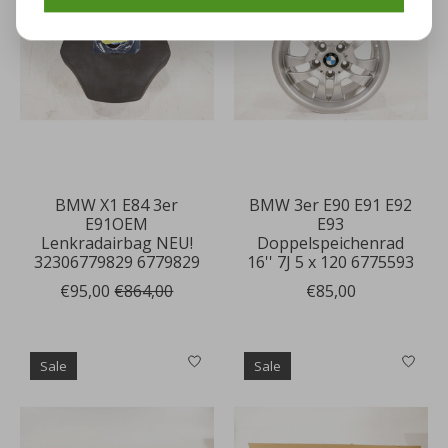
BMW X1 E84 3er
BMW 3er E90 E91 E92
E91OEM
E93
Lenkradairbag NEU!
Doppelspeichenrad
32306779829 6779829
16'' 7J 5 x 120 6775593
€95,00
€864,00
€85,00
Sale
Sale