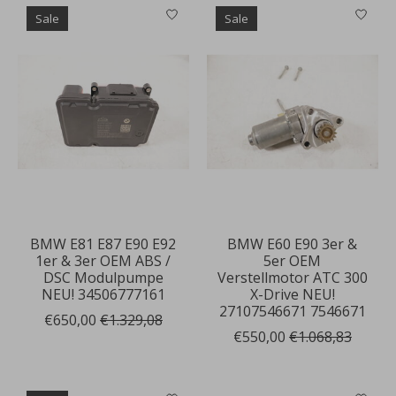
Sale
Sale
BMW E81 E87 E90 E92
BMW E60 E90 3er &
1er & 3er OEM ABS /
5er OEM
DSC Modulpumpe
Verstellmotor ATC 300
NEU! 34506777161
X-Drive NEU!
27107546671 7546671
€650,00
€1.329,08
€550,00
€1.068,83