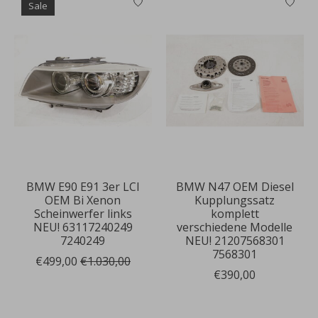
Sale
BMW E90 E91 3er LCI
BMW N47 OEM Diesel
OEM Bi Xenon
Kupplungssatz
Scheinwerfer links
komplett
NEU! 63117240249
verschiedene Modelle
7240249
NEU! 21207568301
7568301
€499,00
€1.030,00
€390,00