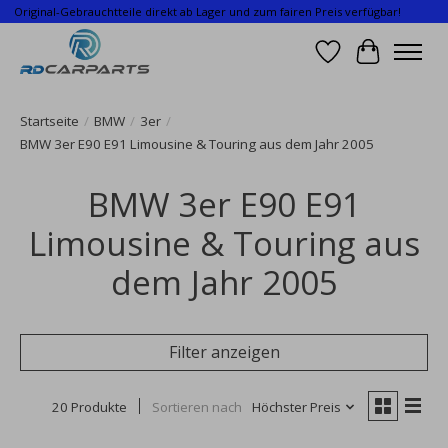
Original-Gebrauchtteile direkt ab Lager und zum fairen Preis verfügbar!
Wunschzettel
Ihr Waren
Startseite
/
BMW
/
3er
/
BMW 3er E90 E91 Limousine & Touring aus dem Jahr 2005
BMW 3er E90 E91
Limousine & Touring aus
dem Jahr 2005
Filter anzeigen
20 Produkte
Sortieren nach
Höchster Preis