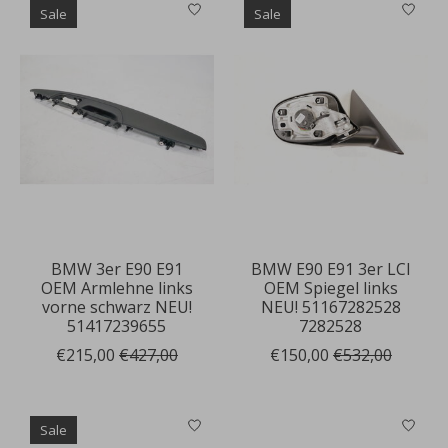
Sale
Sale
BMW 3er E90 E91
BMW E90 E91 3er LCI
OEM Armlehne links
OEM Spiegel links
vorne schwarz NEU!
NEU! 51167282528
51417239655
7282528
€215,00
€427,00
€150,00
€532,00
Sale