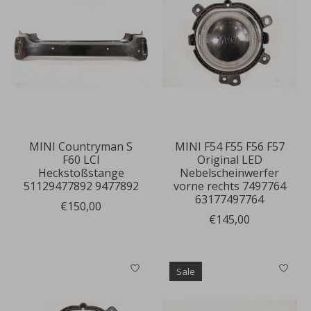
MINI Countryman S
MINI F54 F55 F56 F57
F60 LCI
Original LED
Heckstoßstange
Nebelscheinwerfer
51129477892 9477892
vorne rechts 7497764
63177497764
€150,00
€145,00
Sale