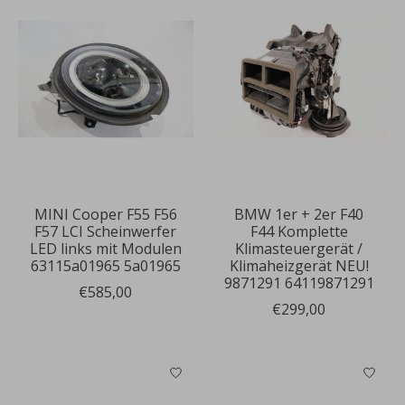
MINI Cooper F55 F56
BMW 1er + 2er F40
F57 LCI Scheinwerfer
F44 Komplette
LED links mit Modulen
Klimasteuergerät /
63115a01965 5a01965
Klimaheizgerät NEU!
9871291 64119871291
€585,00
€299,00