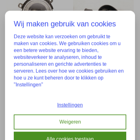
Wij maken gebruik van cookies
Deze website kan verzoeken om gebruikt te
maken van cookies. We gebruiken cookies om u
een betere website ervaring te bieden,
websiteverkeer te analyseren, inhoud te
MINI F54 F55 F56 F57
MINI Countryman F60
personaliseren en gerichte advertenties te
Original LED
OEM Außenspiegel
serveren. Lees over hoe we cookies gebruiken en
Nebelscheinwerfer
rechts NEU!
hoe u ze kunt beheren door te klikken op
vorne links 7497763
51167471266 7471266
"Instellingen"
63177497763
€125,00
€335,00
€145,00
Instellingen
Weigeren
Alle cookies toestaan