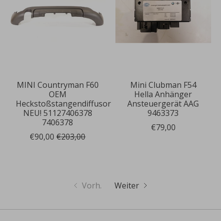
MINI Countryman F60
Mini Clubman F54
OEM
Hella Anhänger
Heckstoßstangendiffusor
Ansteuergerät AAG
NEU! 51127406378
9463373
7406378
€79,00
€90,00
€203,00
Vorh.
Weiter