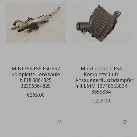
MINI F54 F55 F56 F57
Mini Clubman F54
Komplette Lenksäule
Komplette Luft
NEU! 6864825
Ansauggeräuschdämpfer
32306864825
mit LMM 13718655834
8655834
€265,00
€225,00