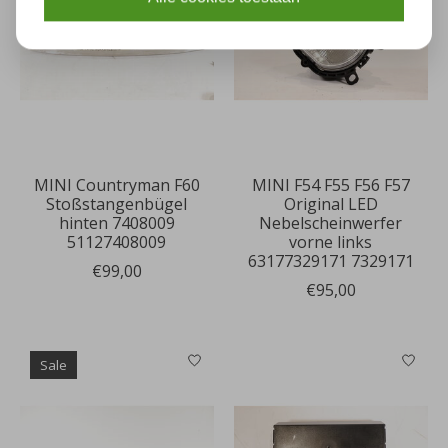
MINI Countryman F60
MINI F54 F55 F56 F57
Stoßstangenbügel
Original LED
hinten 7408009
Nebelscheinwerfer
51127408009
vorne links
63177329171 7329171
€99,00
€95,00
Sale