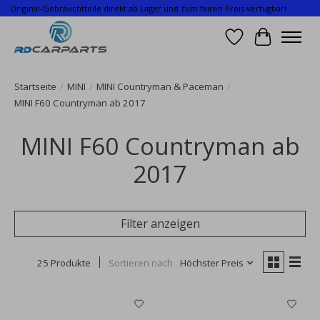
Original-Gebrauchtteile direkt ab Lager und zum fairen Preis verfügbar!
Wunschzettel
Ihr Waren
Startseite
/
MINI
/
MINI Countryman & Paceman
/
MINI F60 Countryman ab 2017
MINI F60 Countryman ab
2017
Filter anzeigen
25 Produkte
Sortieren nach
Höchster Preis