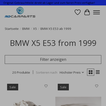
Original-Gebrauchtteile direkt ab Lager und zum fairen Preis verfügbar!
Wunschzettel
Ihr Waren
Startseite
/
BMW
/
X5
/
BMW X5 E53 ab 1999
BMW X5 E53 from 1999
Filter anzeigen
20 Produkte
Sortieren nach
Höchster Preis
Sale
Sale