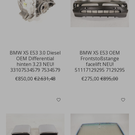
BMW X5 E53 3.0 Diesel
BMW X5 E53 OEM
OEM Differential
Frontstoßstange
hinten 3.23 NEU!
facelift NEU!
33107534579 7534579
51117129295 7129295
€850,00
€2.631,48
€275,00
€895,00