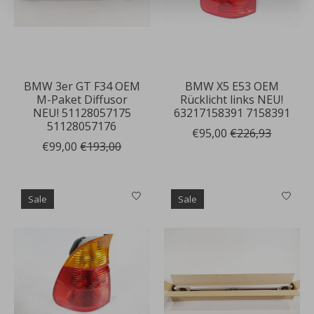
BMW 3er GT F34 OEM
BMW X5 E53 OEM
M-Paket Diffusor
Rücklicht links NEU!
NEU! 51128057175
63217158391 7158391
51128057176
€95,00
€226,93
€99,00
€193,00
Sale
Sale