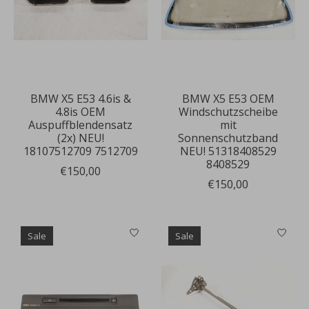
BMW X5 E53 4.6is &
BMW X5 E53 OEM
4.8is OEM
Windschutzscheibe
Auspuffblendensatz
mit
(2x) NEU!
Sonnenschutzband
18107512709 7512709
NEU! 51318408529
8408529
€150,00
€150,00
Sale
Sale