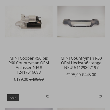
MINI Cooper R56 bis
MINI Countryman R60
R60 Countryman OEM
OEM Heckstoßstange
Anlasser NEU!
NEU! 51129807197
12417616698
€175,00
€445,00
€199,00
€499,97
Sale