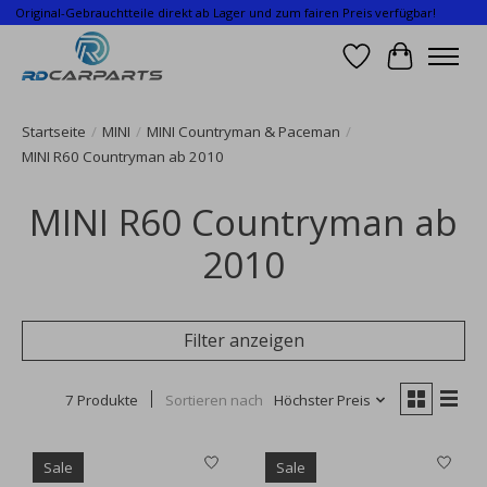
Original-Gebrauchtteile direkt ab Lager und zum fairen Preis verfügbar!
Wunschzettel
Ihr Waren
Startseite
/
MINI
/
MINI Countryman & Paceman
/
MINI R60 Countryman ab 2010
MINI R60 Countryman ab
2010
Filter anzeigen
7 Produkte
Sortieren nach
Höchster Preis
Sale
Sale