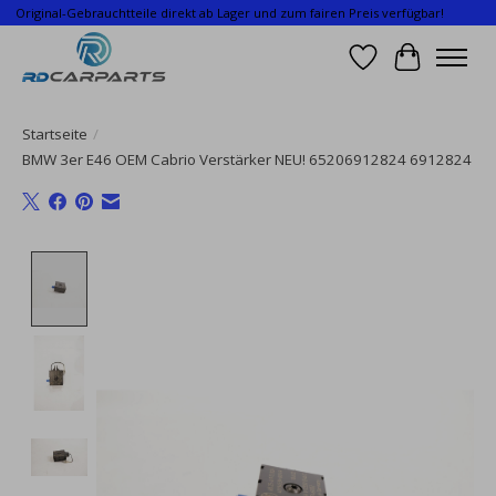
Original-Gebrauchtteile direkt ab Lager und zum fairen Preis verfügbar!
Wunschzettel
Ihr Waren
Startseite
/
BMW 3er E46 OEM Cabrio Verstärker NEU! 65206912824 6912824
Product image slideshow Items