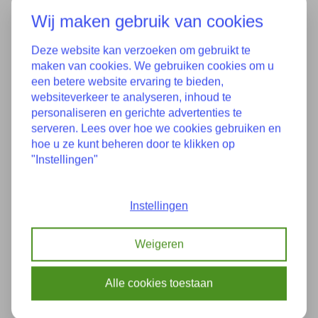
Kaufen
Wij maken gebruik van cookies
Zum Vergleich hinzufügen
Deze website kan verzoeken om gebruikt te
maken van cookies. We gebruiken cookies om u
een betere website ervaring te bieden,
websiteverkeer te analyseren, inhoud te
Eigenschaften
personaliseren en gerichte advertenties te
serveren. Lees over hoe we cookies gebruiken en
hoe u ze kunt beheren door te klikken op
Zustand:
Guter Zustand
"Instellingen"
17118672104 8672104
17517600531 7600531
Instellingen
17117600536 7600536
Teilenummer(s):
17117600537 17600537
Weigeren
17428641964 8641964
17427640649 7640649
64506804721 6804721
Alle cookies toestaan
Baujahr:
5-2012