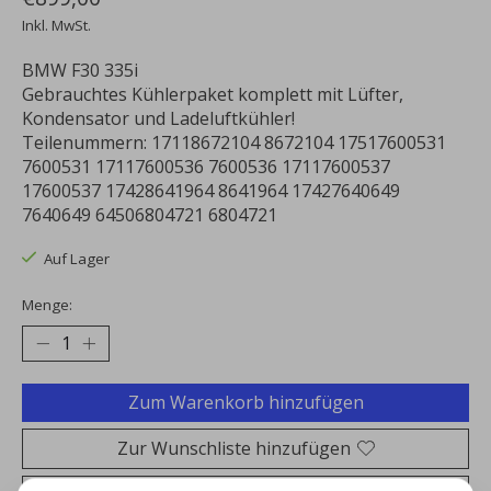
Inkl. MwSt.
BMW F30 335i
Gebrauchtes Kühlerpaket komplett mit Lüfter,
Kondensator und Ladeluftkühler!
Teilenummern: 17118672104 8672104 17517600531
7600531 17117600536 7600536 17117600537
17600537 17428641964 8641964 17427640649
7640649 64506804721 6804721
Auf Lager
Menge:
Zum Warenkorb hinzufügen
Zur Wunschliste hinzufügen