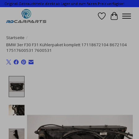
Original-Gebrauchtteile direkt ab Lager und zum fairen Preis verfügbar!
Wunschzettel
Ihr Waren
Startseite
/
BMW 3er F30 F31 Kühlerpaket komplett 17118672104 8672104
17517600531 7600531
Product image slideshow Items