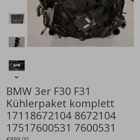
BMW 3er F30 F31
Kühlerpaket komplett
17118672104 8672104
17517600531 7600531
€899,00