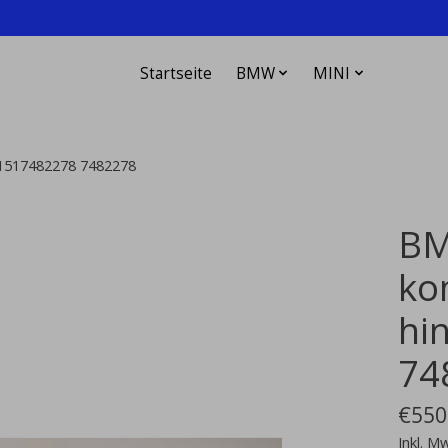
Startseite
BMW
MINI
41517482278 7482278
BM
ko
hi
74
€550
Inkl. M