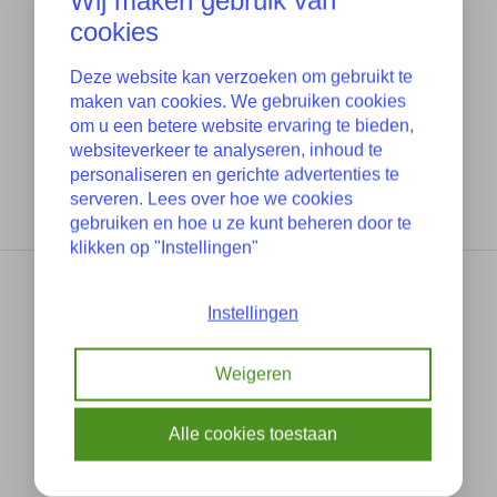
Wij maken gebruik van
cookies
Deze website kan verzoeken om gebruikt te
maken van cookies. We gebruiken cookies
om u een betere website ervaring te bieden,
websiteverkeer te analyseren, inhoud te
personaliseren en gerichte advertenties te
serveren. Lees over hoe we cookies
gebruiken en hoe u ze kunt beheren door te
klikken op "Instellingen"
Instellingen
Guter Zustand
Weigeren
41517482278 7482278
Alle cookies toestaan
07-2018