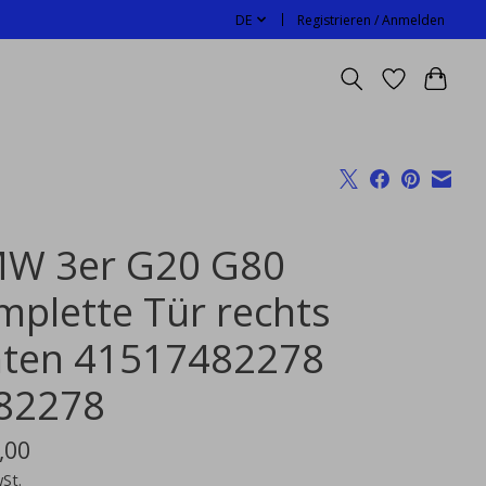
DE
Registrieren / Anmelden
W 3er G20 G80
mplette Tür rechts
nten 41517482278
82278
,00
wSt.