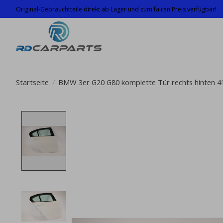
Original-Gebrauchtteile direkt ab Lager und zum fairen Preis verfügbar!
Startseite
/
BMW 3er G20 G80 komplette Tür rechts hinten 
Product image slideshow Items