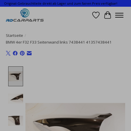
Original-Gebrauchtteile direkt ab Lager und zum fairen Preis verfügbar!
Wunschzettel
Ihr Waren
Startseite
/
BMW 4er F32 F33 Seitenwand links 7438441 41357438441
Product image slideshow Items