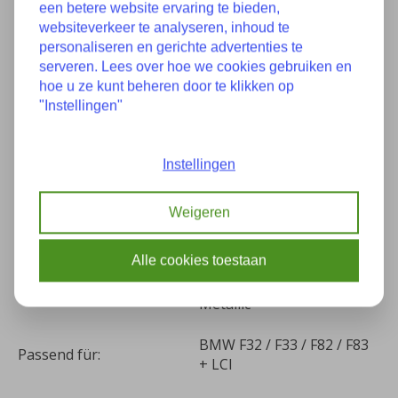
een betere website ervaring te bieden,
Eigenschaften
websiteverkeer te analyseren, inhoud te
personaliseren en gerichte advertenties te
serveren. Lees over hoe we cookies gebruiken en
Guter Zustand, 1 kleine
hoe u ze kunt beheren door te klikken op
Zustand:
Delle
"Instellingen"
7438441 41357438441
Teilenummer(s):
41355A54757 5A54757
Instellingen
Baujahr:
05-2015
Weigeren
Kilometer:
87287
Alle cookies toestaan
(B53) Sparkling Brown
Farbe:
Metallic
BMW F32 / F33 / F82 / F83
Passend für:
+ LCI