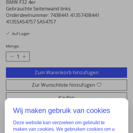
BMW F32 4er
Gebrauchte Seitenwand links
Onderdeelnummer: 7438441 41357438441
41355A54757 5A54757
Auf Lager
Menge:
Zum Warenkorb hinzufügen
Zur Wunschliste hinzufügen
Kaufen
Wij maken gebruik van cookies
Zum Vergleich hinzufügen
Deze website kan verzoeken om gebruikt te
maken van cookies. We gebruiken cookies om u