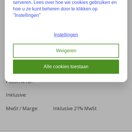
serveren. Lees over hoe we cookies gebruiken en
Eigenschaften
hoe u ze kunt beheren door te klikken op
"Instellingen"
Zustand:
Instellingen
Teilenummer(s):
Weigeren
Baujahr:
Alle cookies toestaan
Kilometer:
Passend für:
Inklusive:
MwSt / Marge:
Inklusive 21% MwSt