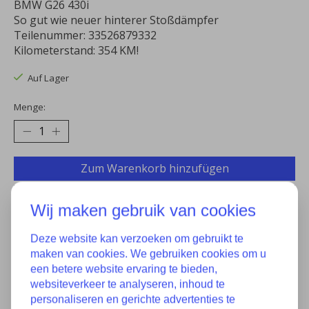
BMW G26 430i
So gut wie neuer hinterer Stoßdämpfer
Teilenummer: 33526879332
Kilometerstand: 354 KM!
Auf Lager
Menge:
Zum Warenkorb hinzufügen
Zur Wunschliste hinzufügen
Wij maken gebruik van cookies
Kaufen
Deze website kan verzoeken om gebruikt te
maken van cookies. We gebruiken cookies om u
Zum Vergleich hinzufügen
een betere website ervaring te bieden,
websiteverkeer te analyseren, inhoud te
personaliseren en gerichte advertenties te