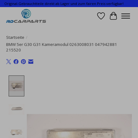
Original-Gebrauchtteile direkt ab Lager und zum fairen Preis verfügbar!
Wunschzettel
Ihr Waren
Startseite
/
BMW 5er G30 G31 Kameramodul 0263008031 047942881
215520
Product image slideshow Items