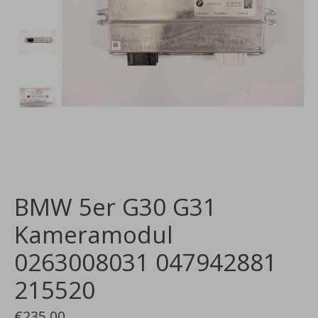
BMW 5er G30 G31
Kameramodul
0263008031 047942881
215520
€235,00