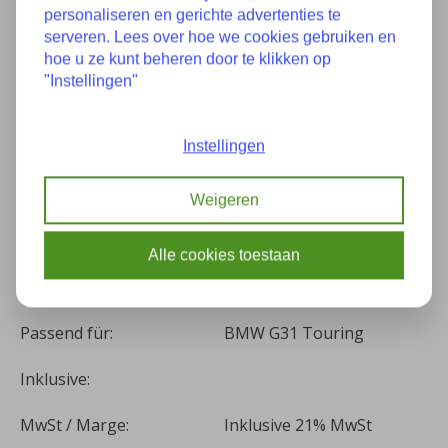
personaliseren en gerichte advertenties te
serveren. Lees over hoe we cookies gebruiken en
Eigenschaften
hoe u ze kunt beheren door te klikken op
"Instellingen"
Zustand:
Wie gut es Neu
Instellingen
0263008031 047942881
Teilenummer(s):
215520
Weigeren
Baujahr:
08-2017
Alle cookies toestaan
Kilometer:
16244
Passend für:
BMW G31 Touring
Inklusive:
MwSt / Marge:
Inklusive 21% MwSt