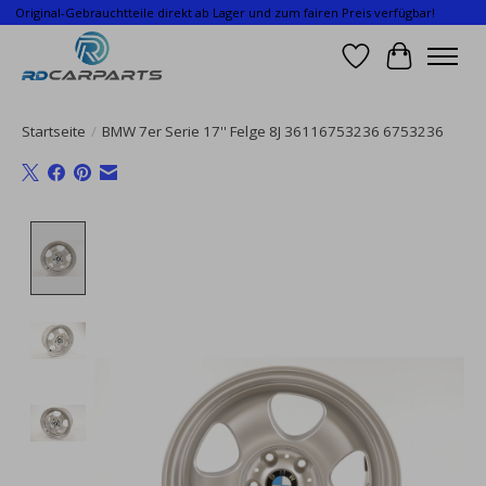
Original-Gebrauchtteile direkt ab Lager und zum fairen Preis verfügbar!
Wunschzettel
Ihr Waren
Startseite
/
BMW 7er Serie 17'' Felge 8J 36116753236 6753236
Product image slideshow Items