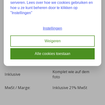
Zustand
Neu
serveren. Lees over hoe we cookies gebruiken en
hoe u ze kunt beheren door te klikken op
Teilenummer(s):
51117891386 7891386
"Instellingen"
Baujahr:
Unbekannt
Instellingen
Kilometer:
0
Weigeren
Farbe:
-
Alle cookies toestaan
Siehe
Passend für
Artikelbeschreibung
Komplet wie auf dem
Inklusive
foto
MwSt / Marge:
Inklusive 21% MwSt