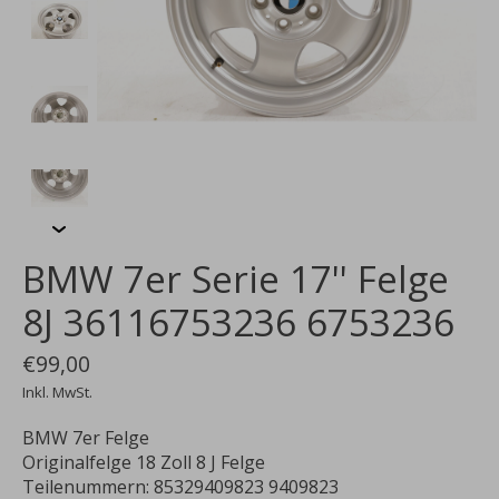
BMW 7er Serie 17'' Felge
8J 36116753236 6753236
€99,00
Inkl. MwSt.
BMW 7er Felge
Originalfelge 18 Zoll 8 J Felge
Teilenummern: 85329409823 9409823