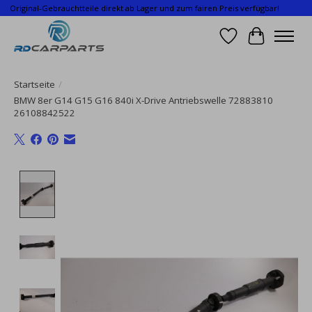
Original-Gebrauchtteile direkt ab Lager und zum fairen Preis verfügbar!
Wunschzettel
Ihr Waren
Startseite
/
BMW 8er G14 G15 G16 840i X-Drive Antriebswelle 72883810
26108842522
Product image slideshow Items