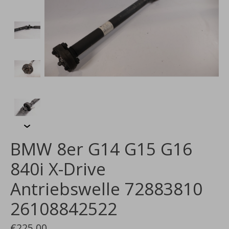
BMW 8er G14 G15 G16
840i X-Drive
Antriebswelle 72883810
26108842522
€225,00