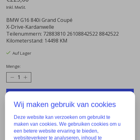
Inkl. MwSt.
BMW G16 840i Grand Coupé
X-Drive-Kardanwelle
Teilenummern: 72883810 26108842522 8842522
Kilometerstand: 14498 KM
Auf Lager
Menge:
Zum Warenkorb hinzufügen
Wij maken gebruik van cookies
Zur Wunschliste hinzufügen
Deze website kan verzoeken om gebruikt te
Kaufen
maken van cookies. We gebruiken cookies om u
een betere website ervaring te bieden,
Zum Vergleich hinzufügen
websiteverkeer te analyseren, inhoud te