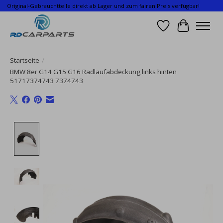
Original-Gebrauchtteile direkt ab Lager und zum fairen Preis verfügbar!
Wunschzettel
Ihr Waren
Startseite
/
BMW 8er G14 G15 G16 Radlaufabdeckung links hinten
51717374743 7374743
Product image slideshow Items