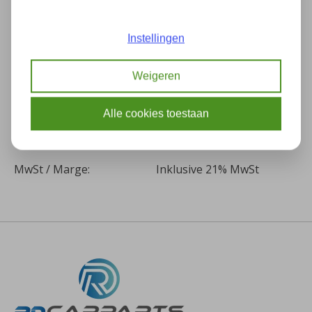
Kilometer:
0
Instellingen
Farbe:
-
Siehe
Weigeren
Passend für
Artikelbeschreibung
Alle cookies toestaan
Komplet wie auf dem
Inklusive
foto
MwSt / Marge:
Inklusive 21% MwSt