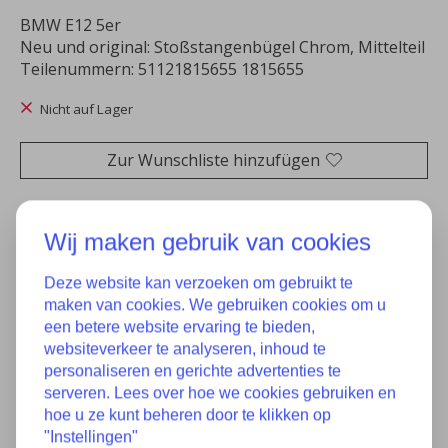
BMW E12 5er
Neu und original: Stoßstangenbügel Chrom, Mittelteil
Teilenummern: 51121815655 1815655
Nicht auf Lager
Zur Wunschliste hinzufügen
Wij maken gebruik van cookies
Eigenschaften
Deze website kan verzoeken om gebruikt te
maken van cookies. We gebruiken cookies om u
Zustand
Neu
een betere website ervaring te bieden,
websiteverkeer te analyseren, inhoud te
Teilenummer(s):
26111229522 1229522
personaliseren en gerichte advertenties te
serveren. Lees over hoe we cookies gebruiken en
Baujahr:
Unbekannt
hoe u ze kunt beheren door te klikken op
"Instellingen"