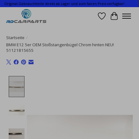
Original-Gebrauchtteile direkt ab Lager und zum fairen Preis verfügbar!
Wunschzettel
Ihr Waren
Startseite
/
BMW E12 5er OEM Stoßstangenbügel Chrom hinten NEU!
51121815655
Product image slideshow Items