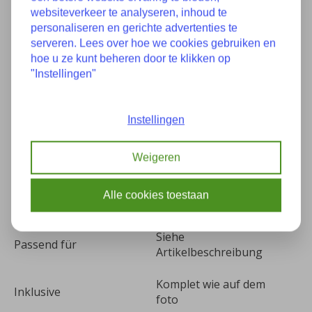
websiteverkeer te analyseren, inhoud te
Eigenschaften
personaliseren en gerichte advertenties te
serveren. Lees over hoe we cookies gebruiken en
hoe u ze kunt beheren door te klikken op
"Instellingen"
Zustand
Neu
Teilenummer(s):
26111229522 1229522
Instellingen
Baujahr:
Unbekannt
Weigeren
Kilometer:
0
Alle cookies toestaan
Farbe:
-
Siehe
Passend für
Artikelbeschreibung
Komplet wie auf dem
Inklusive
foto