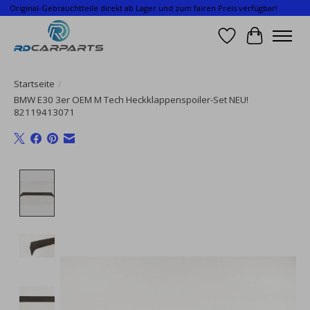
Original-Gebrauchtteile direkt ab Lager und zum fairen Preis verfügbar!
Wunschzettel
Ihr Waren
Startseite
/
BMW E30 3er OEM M Tech Heckklappenspoiler-Set NEU!
82119413071
Product image slideshow Items