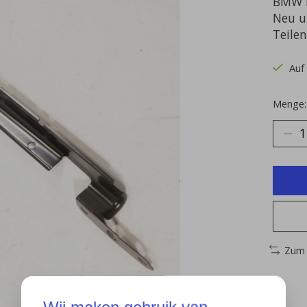
BMW E
Neu un
Teile
Auf
Menge:
Zum 