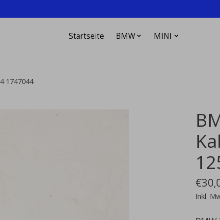
Startseite
BMW
MINI
4 1747044
BM
Ka
12
€30,
Inkl. M