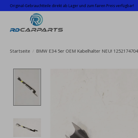
Original-Gebrauchtteile direkt ab Lager und zum fairen Preis verfügbar!
Startseite
/
BMW E34 5er OEM Kabelhalter NEU! 1252174704
Product image slideshow Items