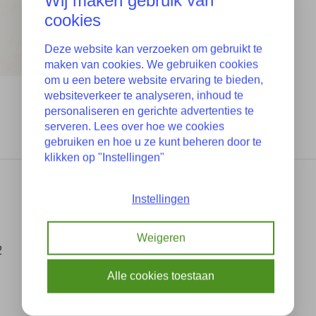
Wij maken gebruik van
cookies
Deze website kan verzoeken om gebruikt te
maken van cookies. We gebruiken cookies
om u een betere website ervaring te bieden,
websiteverkeer te analyseren, inhoud te
personaliseren en gerichte advertenties te
serveren. Lees over hoe we cookies
gebruiken en hoe u ze kunt beheren door te
klikken op "Instellingen"
Instellingen
Weigeren
2
Alle cookies toestaan