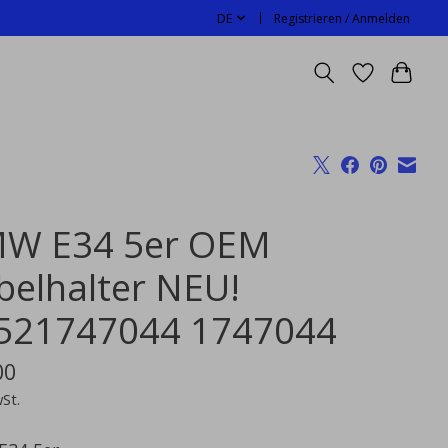
DE
Registrieren / Anmelden
W E34 5er OEM
belhalter NEU!
521747044 1747044
00
wSt.