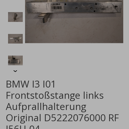
BMW I3 I01
Frontstoßstange links
Aufprallhalterung
Original D5222076000 RF
I56U-04