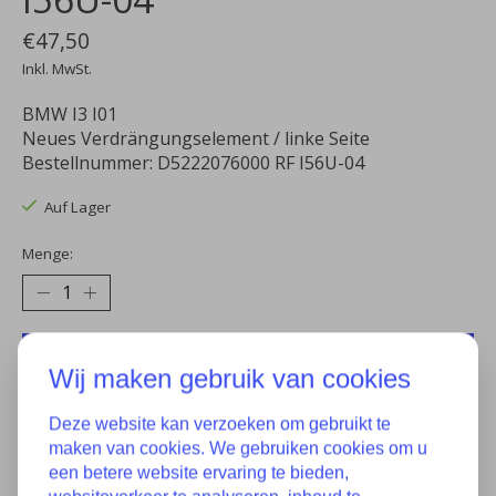
€47,50
Inkl. MwSt.
BMW I3 I01
Neues Verdrängungselement / linke Seite
Bestellnummer: D5222076000 RF I56U-04
Auf Lager
Menge:
Zum Warenkorb hinzufügen
Wij maken gebruik van cookies
Zur Wunschliste hinzufügen
Deze website kan verzoeken om gebruikt te
Kaufen
maken van cookies. We gebruiken cookies om u
een betere website ervaring te bieden,
Zum Vergleich hinzufügen