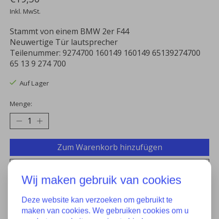
Inkl. MwSt.
Stammt von einem BMW 2er F44
Neuwertige Tür lautsprecher
Teilenummer: 9274700 160149 160149 65139274700
65 13 9 274 700
Auf Lager
Menge:
Zum Warenkorb hinzufügen
Zur Wunschliste hinzufügen
Wij maken gebruik van cookies
Kaufen
Deze website kan verzoeken om gebruikt te
Zum Vergleich hinzufügen
maken van cookies. We gebruiken cookies om u