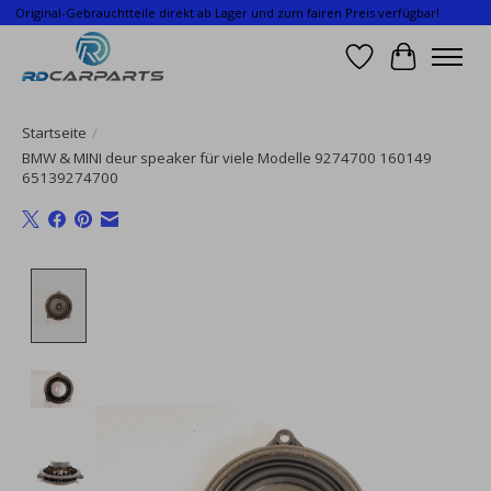
Original-Gebrauchtteile direkt ab Lager und zum fairen Preis verfügbar!
Wunschzettel
Ihr Waren
Startseite
/
BMW & MINI deur speaker für viele Modelle 9274700 160149
65139274700
Product image slideshow Items