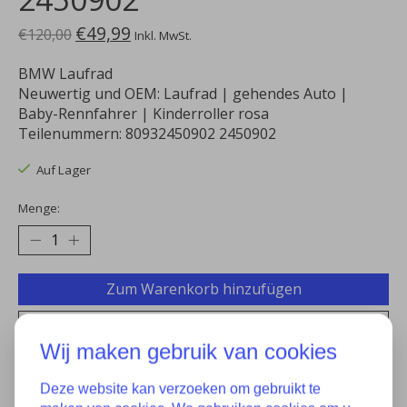
€49,99
€120,00
Inkl. MwSt.
BMW Laufrad
Neuwertig und OEM: Laufrad | gehendes Auto |
Baby-Rennfahrer | Kinderroller rosa
Teilenummern: 80932450902 2450902
Auf Lager
Menge:
Zum Warenkorb hinzufügen
Zur Wunschliste hinzufügen
Wij maken gebruik van cookies
Kaufen
Deze website kan verzoeken om gebruikt te
Zum Vergleich hinzufügen