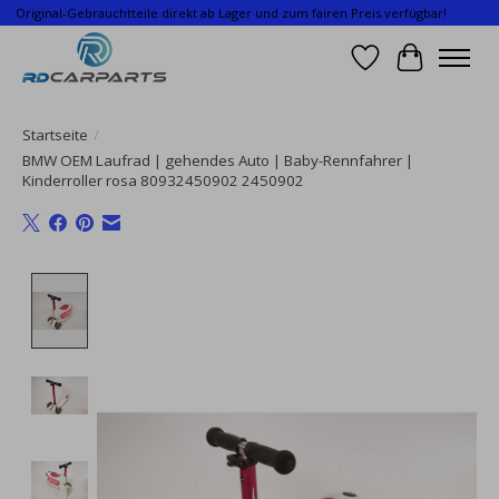
Original-Gebrauchtteile direkt ab Lager und zum fairen Preis verfügbar!
Wunschzettel
Ihr Waren
Startseite
/
BMW OEM Laufrad | gehendes Auto | Baby-Rennfahrer |
Kinderroller rosa 80932450902 2450902
Product image slideshow Items