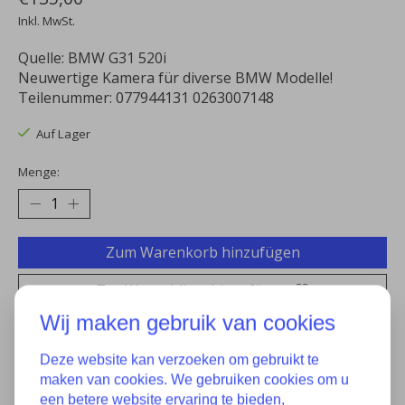
Inkl. MwSt.
Quelle: BMW G31 520i
Neuwertige Kamera für diverse BMW Modelle!
Teilenummer: 077944131 0263007148
Auf Lager
Menge:
Zum Warenkorb hinzufügen
Zur Wunschliste hinzufügen
Wij maken gebruik van cookies
Kaufen
Deze website kan verzoeken om gebruikt te
Zum Vergleich hinzufügen
maken van cookies. We gebruiken cookies om u
een betere website ervaring te bieden,