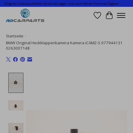
Original-Gebrauchtteile direkt ab Lager und zum fairen Preis verfügbar!
Wunschzettel
Ihr Waren
Startseite
/
BMW Original Heckklappenkamera Kamera iCAM2-S 077944131
0263007148
Product image slideshow Items