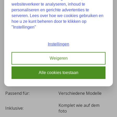
websiteverkeer te analyseren, inhoud te
personaliseren en gerichte advertenties te
Eigenschaften
serveren. Lees over hoe we cookies gebruiken en
hoe u ze kunt beheren door te klikken op
"Instellingen"
Zustand:
Wie gut es Neu
Instellingen
Teilenummer(s):
077944131 0263007148
Baujahr:
12-2018
Weigeren
Kilometer:
8
Alle cookies toestaan
Farbe:
A83 Glacier Silber metallic
Passend für:
Verschiedene Modelle
Komplet wie auf dem
Inklusive:
foto