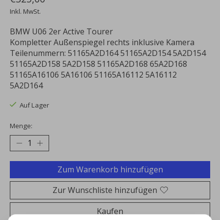
Inkl. MwSt.
BMW U06 2er Active Tourer
Kompletter Außenspiegel rechts inklusive Kamera
Teilenummern: 51165A2D164 51165A2D154 5A2D154
51165A2D158 5A2D158 51165A2D168 65A2D168
51165A16106 5A16106 51165A16112 5A16112
5A2D164
Auf Lager
Menge:
Zum Warenkorb hinzufügen
Zur Wunschliste hinzufügen
Kaufen