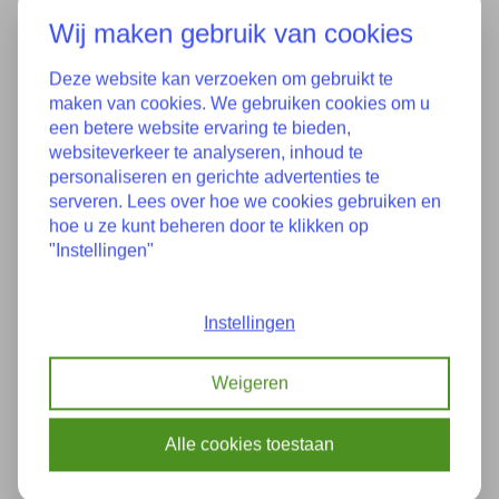
Zum Vergleich hinzufügen
Wij maken gebruik van cookies
Deze website kan verzoeken om gebruikt te
maken van cookies. We gebruiken cookies om u
een betere website ervaring te bieden,
Eigenschaften
websiteverkeer te analyseren, inhoud te
personaliseren en gerichte advertenties te
serveren. Lees over hoe we cookies gebruiken en
Guter Zustand mit
Zustand
hoe u ze kunt beheren door te klikken op
Gebrauchsspuren
"Instellingen"
51165A2D164
51165A2D154 5A2D154
Instellingen
51165A2D158 5A2D158
Teilenummer(s):
51165A2D168 65A2D168
Weigeren
51165A16106 5A16106
51165A16112 5A16112
5A2D164
Alle cookies toestaan
Baujahr:
08-2021