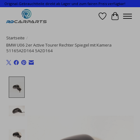
Original-Gebrauchtteile direkt ab Lager und zum fairen Preis verfügbar!
Wunschzettel
Ihr Waren
Startseite
/
BMW U06 2er Active Tourer Rechter Spiegel mit Kamera
51165A2D164 5A2D164
Product image slideshow Items