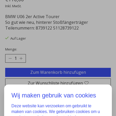
Inkl. MwSt.
BMW U06 2er Active Tourer
So gut wie neu, hinterer Stoßfängerträger
Teilenummern: 8739122 51128739122
Auf Lager
Menge:
Zum Warenkorb hinzufügen
Zur Wunschliste hinzufügen
Kaufen
Wij maken gebruik van cookies
Zum Vergleich hinzufügen
Deze website kan verzoeken om gebruikt te
maken van cookies. We gebruiken cookies om u