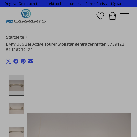
Original-Gebrauchtteile direkt ab Lager und zum fairen Preis verfügbar!
Wunschzettel
Ihr Waren
Startseite
/
BMW U06 2er Active Tourer Stoßstangenträger hinten 8739122
51128739122
Product image slideshow Items