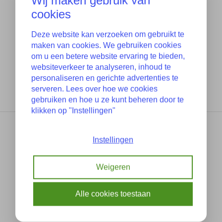
Wij maken gebruik van
cookies
Deze website kan verzoeken om gebruikt te
maken van cookies. We gebruiken cookies
om u een betere website ervaring te bieden,
websiteverkeer te analyseren, inhoud te
personaliseren en gerichte advertenties te
serveren. Lees over hoe we cookies
gebruiken en hoe u ze kunt beheren door te
klikken op "Instellingen"
Instellingen
Weigeren
Alle cookies toestaan