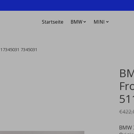
Startseite
BMW
MINI
117345031 7345031
BM
Fr
51
€422,
BMW 