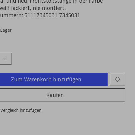
nal und neu: Frontstoßstange in der Farbe
eiß lackiert, nie montiert.
nummern: 51117345031 7345031
 Lager
Zum Warenkorb hinzufügen
Kaufen
Vergleich hinzufügen