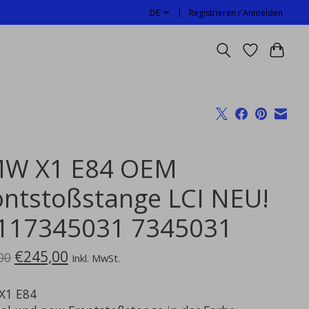
DE
Registrieren / Anmelden
W X1 E84 OEM
ontstoßstange LCI NEU!
117345031 7345031
€245,00
00
Inkl. MwSt.
X1 E84