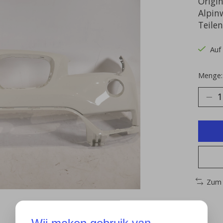
Origi
Alpinw
Teile
Auf
Menge:
Zum 