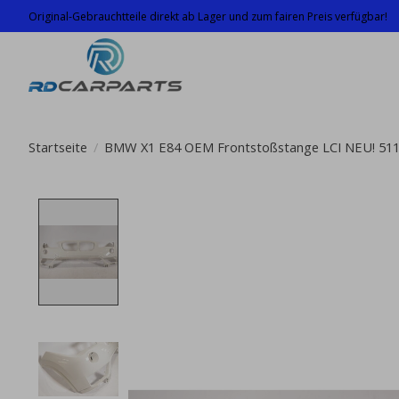
Original-Gebrauchtteile direkt ab Lager und zum fairen Preis verfügbar!
Startseite
/
BMW X1 E84 OEM Frontstoßstange LCI NEU! 51
Product image slideshow Items