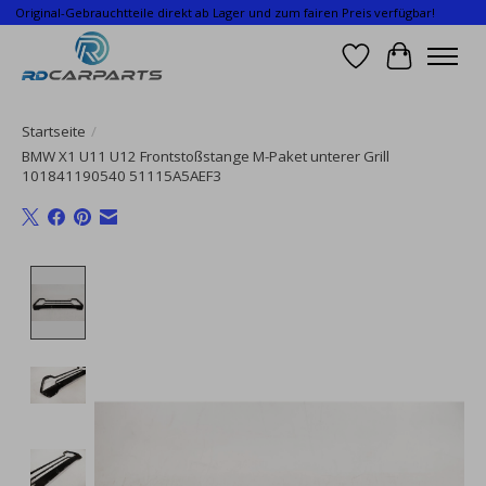
Original-Gebrauchtteile direkt ab Lager und zum fairen Preis verfügbar!
Wunschzettel
Ihr Waren
Startseite
/
BMW X1 U11 U12 Frontstoßstange M-Paket unterer Grill
101841190540 51115A5AEF3
Product image slideshow Items