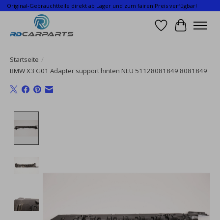
Original-Gebrauchtteile direkt ab Lager und zum fairen Preis verfügbar!
Wunschzettel
Ihr Waren
Startseite
/
BMW X3 G01 Adapter support hinten NEU 51128081849 8081849
Product image slideshow Items