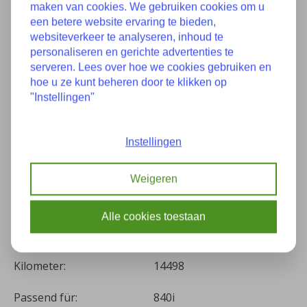
maken van cookies. We gebruiken cookies om u
een betere website ervaring te bieden,
websiteverkeer te analyseren, inhoud te
personaliseren en gerichte advertenties te
Eigenschaften
serveren. Lees over hoe we cookies gebruiken en
hoe u ze kunt beheren door te klikken op
"Instellingen"
Zustand:
Wie gut es Neu
17118620207
Instellingen
17427953399
Teilenummer(s):
17218619387 8620207
Weigeren
7953399 17118484638
8619387 8484638
Alle cookies toestaan
Baujahr:
2-2020
Kilometer:
14498
Passend für:
840i