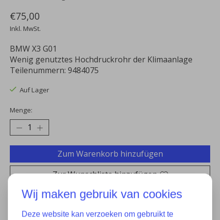
€75,00
Inkl. MwSt.
BMW X3 G01
Wenig genutztes Hochdruckrohr der Klimaanlage
Teilenummern: 9484075
Auf Lager
Menge:
Zum Warenkorb hinzufügen
Zur Wunschliste hinzufügen
Wij maken gebruik van cookies
Kaufen
Deze website kan verzoeken om gebruikt te
Zum Vergleich hinzufügen