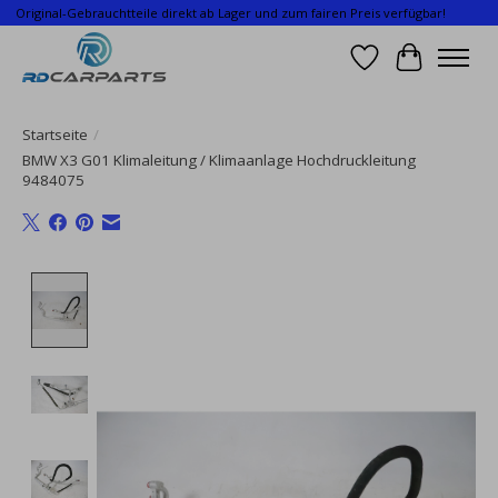
Original-Gebrauchtteile direkt ab Lager und zum fairen Preis verfügbar!
Wunschzettel
Ihr Waren
Startseite
/
BMW X3 G01 Klimaleitung / Klimaanlage Hochdruckleitung
9484075
Product image slideshow Items