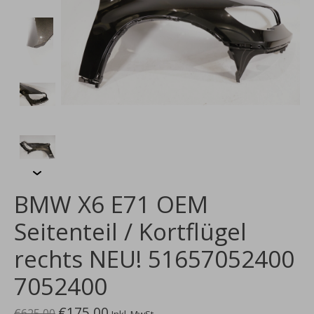
BMW X6 E71 OEM
Seitenteil / Kortflügel
rechts NEU! 51657052400
7052400
€175,00
€625,00