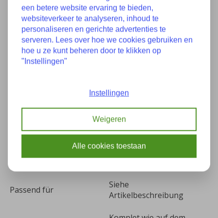
een betere website ervaring te bieden,
websiteverkeer te analyseren, inhoud te
personaliseren en gerichte advertenties te
Eigenschaften
serveren. Lees over hoe we cookies gebruiken en
hoe u ze kunt beheren door te klikken op
"Instellingen"
Zustand
Neu
Instellingen
Teilenummer(s):
51657052400 7052400
Baujahr:
Unbekannt
Weigeren
Kilometer:
0
Alle cookies toestaan
Farbe:
-
Siehe
Passend für
Artikelbeschreibung
Komplet wie auf dem