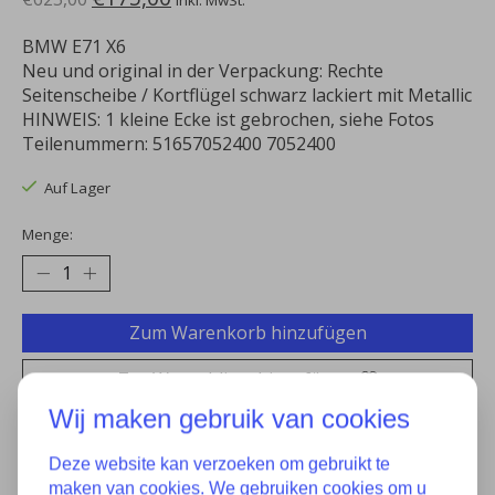
Inkl. MwSt.
BMW E71 X6
Neu und original in der Verpackung: Rechte
Seitenscheibe / Kortflügel schwarz lackiert mit Metallic
HINWEIS: 1 kleine Ecke ist gebrochen, siehe Fotos
Teilenummern: 51657052400 7052400
Auf Lager
Menge:
Zum Warenkorb hinzufügen
Zur Wunschliste hinzufügen
Wij maken gebruik van cookies
Kaufen
Deze website kan verzoeken om gebruikt te
Zum Vergleich hinzufügen
maken van cookies. We gebruiken cookies om u