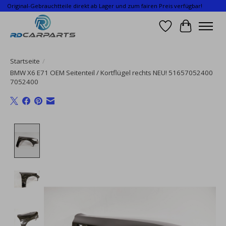
Original-Gebrauchtteile direkt ab Lager und zum fairen Preis verfügbar!
Wunschzettel
Ihr Waren
Startseite
/
BMW X6 E71 OEM Seitenteil / Kortflügel rechts NEU! 51657052400
7052400
Product image slideshow Items