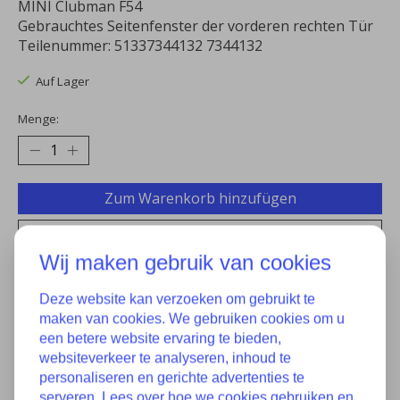
MINI Clubman F54
Gebrauchtes Seitenfenster der vorderen rechten Tür
Teilenummer: 51337344132 7344132
Auf Lager
Menge:
Zum Warenkorb hinzufügen
Zur Wunschliste hinzufügen
Wij maken gebruik van cookies
Kaufen
Deze website kan verzoeken om gebruikt te
Zum Vergleich hinzufügen
maken van cookies. We gebruiken cookies om u
een betere website ervaring te bieden,
websiteverkeer te analyseren, inhoud te
personaliseren en gerichte advertenties te
Eigenschaften
serveren. Lees over hoe we cookies gebruiken en