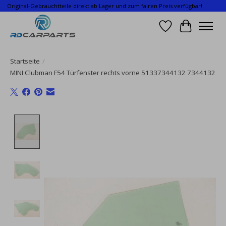
Original-Gebrauchtteile direkt ab Lager und zum fairen Preis verfügbar!
Wunschzettel
Ihr Waren
Startseite
/
MINI Clubman F54 Türfenster rechts vorne 51337344132 7344132
Product image slideshow Items