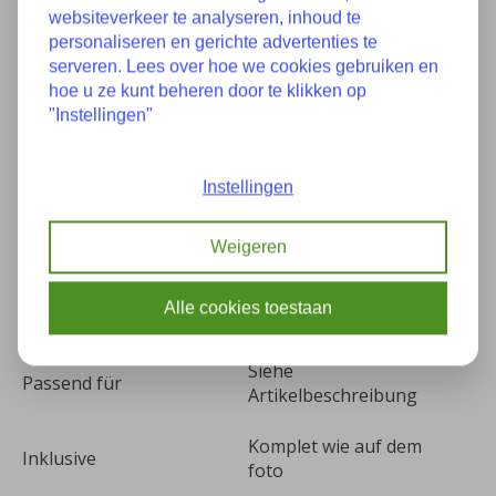
websiteverkeer te analyseren, inhoud te
Eigenschaften
personaliseren en gerichte advertenties te
serveren. Lees over hoe we cookies gebruiken en
hoe u ze kunt beheren door te klikken op
Zustand
Neu
"Instellingen"
Teilenummer(s):
26111229522 1229522
Instellingen
Baujahr:
Unbekannt
Weigeren
Kilometer:
0
Alle cookies toestaan
Farbe:
-
Siehe
Passend für
Artikelbeschreibung
Komplet wie auf dem
Inklusive
foto