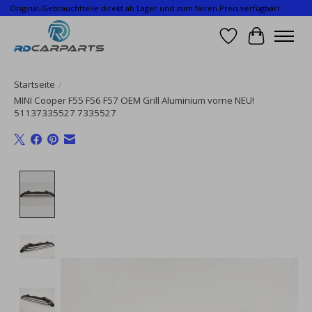
Original-Gebrauchtteile direkt ab Lager und zum fairen Preis verfügbar!
Wunschzettel
Ihr Waren
Startseite
/
MINI Cooper F55 F56 F57 OEM Grill Aluminium vorne NEU!
51137335527 7335527
Product image slideshow Items