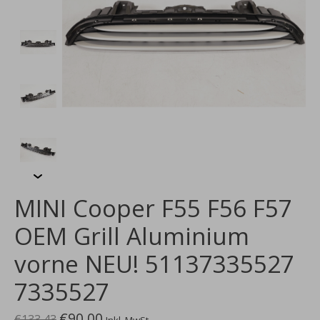
MINI Cooper F55 F56 F57
OEM Grill Aluminium
vorne NEU! 51137335527
7335527
€90,00
€133,43