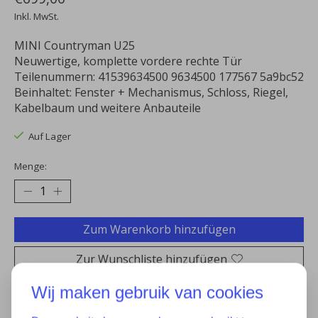
Inkl. MwSt.
MINI Countryman U25
Neuwertige, komplette vordere rechte Tür
Teilenummern: 41539634500 9634500 177567 5a9bc52
Beinhaltet: Fenster + Mechanismus, Schloss, Riegel,
Kabelbaum und weitere Anbauteile
Auf Lager
Menge:
Zum Warenkorb hinzufügen
Zur Wunschliste hinzufügen
Kaufen
Wij maken gebruik van cookies
Zum Vergleich hinzufügen