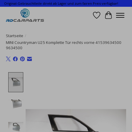
Original-Gebrauchtteile direkt ab Lager und zum fairen Preis verfügbar!
Wunschzettel
Ihr Waren
Startseite
/
MINI Countryman U25 Komplette Tür rechts vorne 41539634500
9634500
Product image slideshow Items