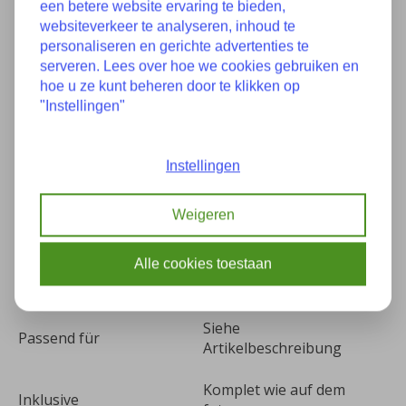
een betere website ervaring te bieden,
websiteverkeer te analyseren, inhoud te
personaliseren en gerichte advertenties te
Guter Zustand mit
serveren. Lees over hoe we cookies gebruiken en
Zustand
Gebrauchsspuren
hoe u ze kunt beheren door te klikken op
"Instellingen"
Siehe
Teilenummer(s):
Artikelbeschreibung oder
letzte Foto
Instellingen
Baujahr:
Unbekannt
Weigeren
Kilometer:
0
Alle cookies toestaan
Farbe:
-
Siehe
Passend für
Artikelbeschreibung
Komplet wie auf dem
Inklusive