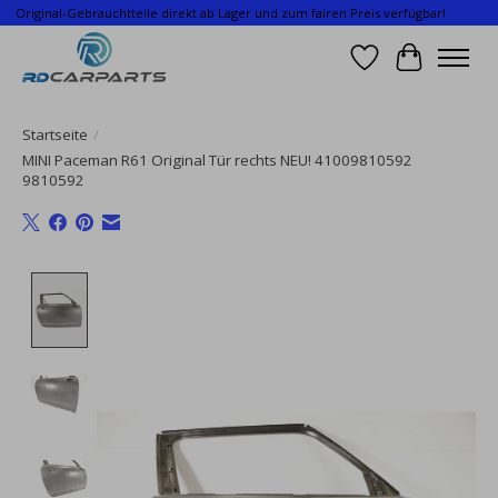
Original-Gebrauchtteile direkt ab Lager und zum fairen Preis verfügbar!
Wunschzettel
Ihr Waren
Startseite
/
MINI Paceman R61 Original Tür rechts NEU! 41009810592
9810592
Product image slideshow Items