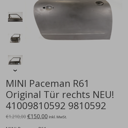
MINI Paceman R61
Original Tür rechts NEU!
41009810592 9810592
€150,00
€1.210,00
Inkl. MwSt.