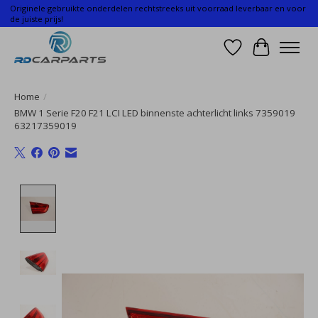
Originele gebruikte onderdelen rechtstreeks uit voorraad leverbaar en voor
de juiste prijs!
Verlanglijst
Winkelwa
Home
/
BMW 1 Serie F20 F21 LCI LED binnenste achterlicht links 7359019
63217359019
Product image slideshow Items