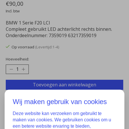
€90,00
Incl. btw
BMW 1 Serie F20 LCI
Compleet gebruikt LED achterlicht rechts binnen.
Onderdeelnummer: 7359019 63217359019
Op voorraad
(Levertijd:1-4)
Hoeveelheid:
Toevoegen aan winkelwagen
Aan verlanglijst toevoegen
Wij maken gebruik van cookies
Plaats bestelling
Deze website kan verzoeken om gebruikt te
maken van cookies. We gebruiken cookies om u
Toevoegen om te vergelijken
een betere website ervaring te bieden,