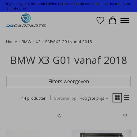
Originele gebruikte onderdelen rechtstreeks uit voorraad leverbaar en voor
de juiste prijs!
Verlanglijst
Winkelwa
Home
/
BMW
/
X3
/
BMW X3 G01 vanaf 2018
BMW X3 G01 vanaf 2018
Filters weergeven
44 producten
Sorteren op
Hoogste prijs