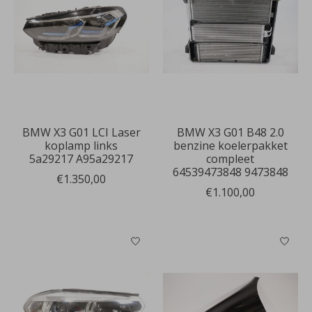
BMW X3 G01 LCI Laser
BMW X3 G01 B48 2.0
koplamp links
benzine koelerpakket
5a29217 A95a29217
compleet
64539473848 9473848
€1.350,00
€1.100,00