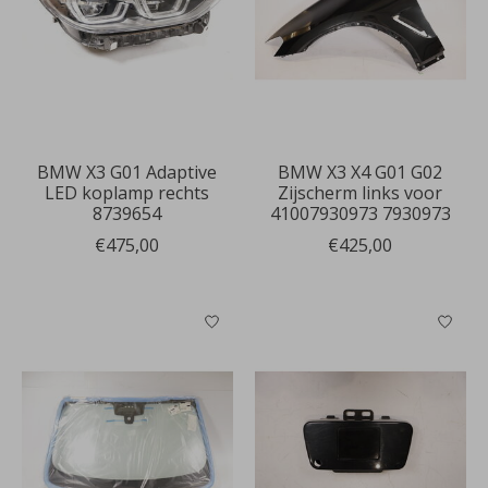
BMW X3 G01 Adaptive
BMW X3 X4 G01 G02
LED koplamp rechts
Zijscherm links voor
8739654
41007930973 7930973
€475,00
€425,00