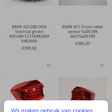
BMW iX3 G08 OEM
BMW ACC Front radar
Voorruit groen
sensor 5a05189
NIEUW! 51319492669
66315a05189
9492669
€385,00
€399,00
Wij maken gebruik van cookies