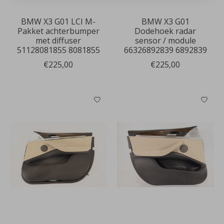
BMW X3 G01 LCI M-
BMW X3 G01
Pakket achterbumper
Dodehoek radar
met diffuser
sensor / module
51128081855 8081855
66326892839 6892839
€225,00
€225,00