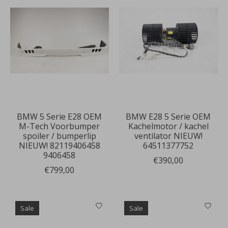
BMW 5 Serie E28 OEM
BMW E28 5 Serie OEM
M-Tech Voorbumper
Kachelmotor / kachel
spoiler / bumperlip
ventilator NIEUW!
NIEUW! 82119406458
64511377752
9406458
€390,00
€799,00
Sale
Sale