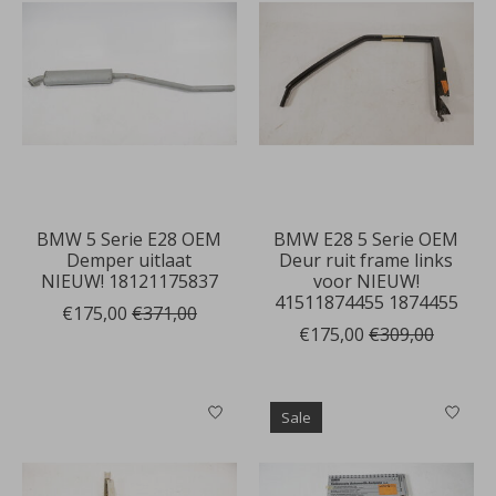
BMW 5 Serie E28 OEM
BMW E28 5 Serie OEM
Demper uitlaat
Deur ruit frame links
NIEUW! 18121175837
voor NIEUW!
41511874455 1874455
€175,00
€371,00
€175,00
€309,00
Sale