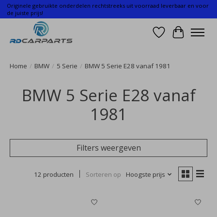
Originele gebruikte onderdelen rechtstreeks uit voorraad leverbaar en voor
de juiste prijs!
Verlanglijst
Winkelwa
Home
/
BMW
/
5 Serie
/
BMW 5 Serie E28 vanaf 1981
BMW 5 Serie E28 vanaf
1981
Filters weergeven
12 producten
Sorteren op
Hoogste prijs