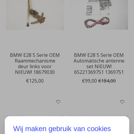
BMW E28 5 Serie OEM
BMW E28 5 Serie OEM
Raammechanisme
Automatische antenne
deur links voor
set NIEUW!
NIEUW! 18679030
65221369751 1369751
€125,00
€99,00
€184,00
Wij maken gebruik van cookies