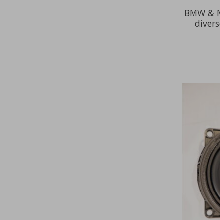
BMW & M
diver