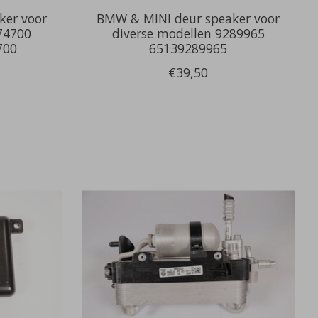
ker voor
BMW & MINI deur speaker voor
74700
diverse modellen 9289965
700
65139289965
€39,50