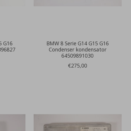
5 G16
BMW 8 Serie G14 G15 G16
396827
Condenser kondensator
64509891030
€275,00