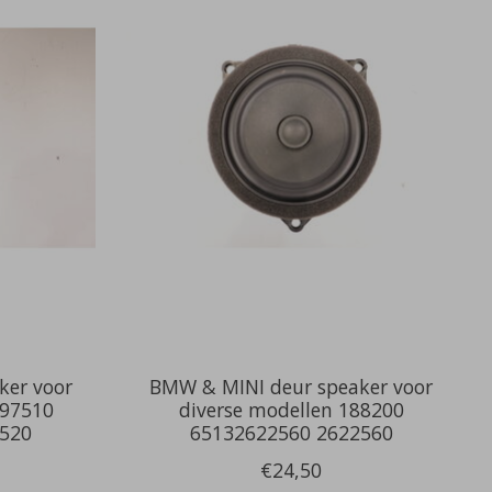
ker voor
BMW & MINI deur speaker voor
597510
diverse modellen 188200
520
65132622560 2622560
€24,50