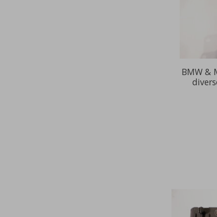
BMW & M
diver