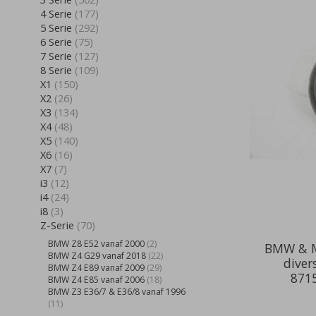
4 Serie
(177)
5 Serie
(292)
6 Serie
(75)
7 Serie
(127)
8 Serie
(109)
X1
(150)
X2
(26)
X3
(134)
X4
(48)
X5
(140)
X6
(16)
X7
(7)
i3
(12)
i4
(24)
i8
(3)
Z-Serie
(70)
BMW Z8 E52 vanaf 2000
(2)
BMW & M
BMW Z4 G29 vanaf 2018
(22)
diver
BMW Z4 E89 vanaf 2009
(29)
871
BMW Z4 E85 vanaf 2006
(18)
BMW Z3 E36/7 & E36/8 vanaf 1996
(11)