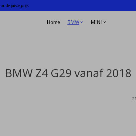
r de juiste prijs!
Home
BMW
MINI
BMW Z4 G29 vanaf 2018
2