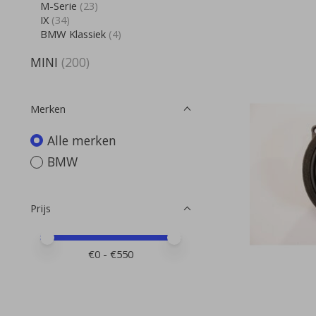
M-Serie
(23)
IX
(34)
BMW Klassiek
(4)
MINI
(200)
Merken
Alle merken
BMW
Prijs
Minimale prijswaarde
Price maximum value
€
0
- €
550