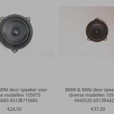
INI deur speaker voor
BMW & MINI deur spea
se modellen 105975
diverse modellen 10
5685 65138715685
9442520 65139442
€24,50
€37,50