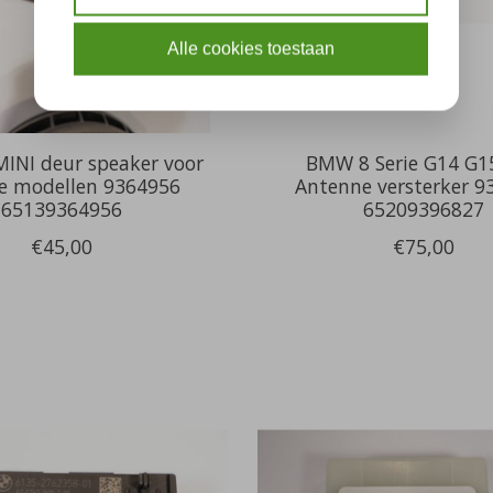
Alle cookies toestaan
INI deur speaker voor
BMW 8 Serie G14 G1
se modellen 9364956
Antenne versterker 9
65139364956
65209396827
€45,00
€75,00