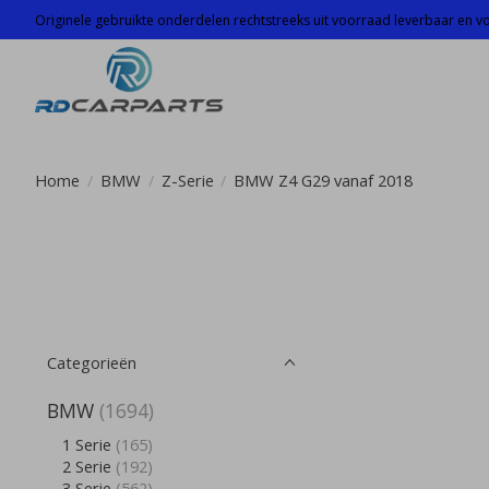
Originele gebruikte onderdelen rechtstreeks uit voorraad leverbaar en voo
Home
/
BMW
/
Z-Serie
/
BMW Z4 G29 vanaf 2018
Categorieën
BMW
(1694)
1 Serie
(165)
2 Serie
(192)
3 Serie
(562)