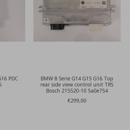
G16 PDC
BMW 8 Serie G14 G15 G16 Top
5
rear side view control unit TRS
Bosch 215520-10 5a0e754
€299,00