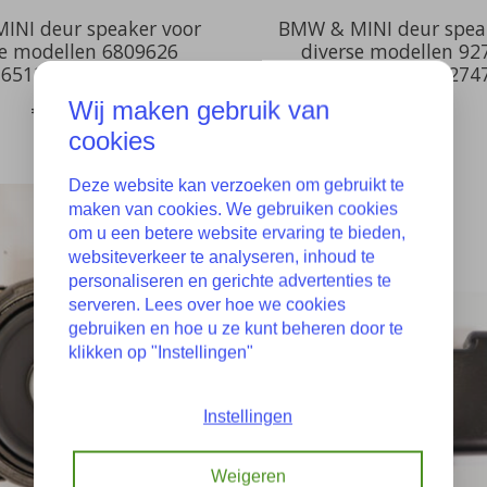
INI deur speaker voor
BMW & MINI deur spea
se modellen 6809626
diverse modellen 92
65136809626
160149 65139274
Wij maken gebruik van
€24,50
€19,50
cookies
Deze website kan verzoeken om gebruikt te
maken van cookies. We gebruiken cookies
om u een betere website ervaring te bieden,
websiteverkeer te analyseren, inhoud te
personaliseren en gerichte advertenties te
serveren. Lees over hoe we cookies
gebruiken en hoe u ze kunt beheren door te
klikken op "Instellingen"
Instellingen
Weigeren