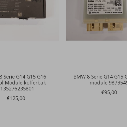
 Serie G14 G15 G16
BMW 8 Serie G14 G15 
ol Module kofferbak
module 987354
6135276235801
€95,00
€125,00