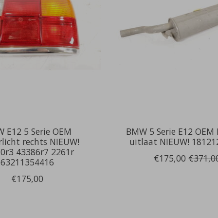
 E12 5 Serie OEM
BMW 5 Serie E12 OEM
rlicht rechts NIEUW!
uitlaat NIEUW! 1812
0r3 43386r7 2261r
€175,00
€371,0
63211354416
€175,00