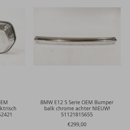
OEM
BMW E12 5 Serie OEM Bumper
ektrisch
balk chrome achter NIEUW!
62421
51121815655
€299,00