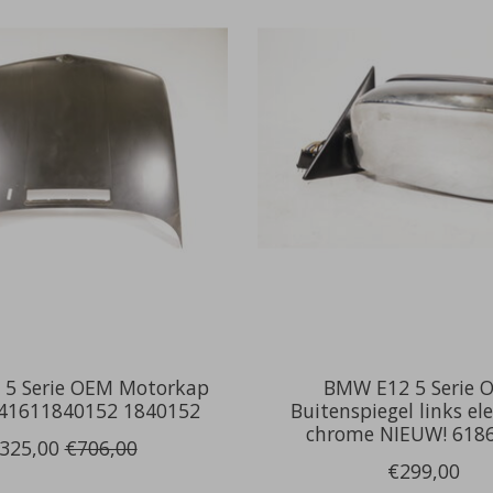
5 Serie OEM Motorkap
BMW E12 5 Serie 
41611840152 1840152
Buitenspiegel links el
chrome NIEUW! 618
325,00
€706,00
€299,00