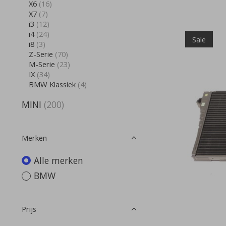
X6
(16)
X7
(7)
i3
(12)
i4
(24)
Sale
i8
(3)
Z-Serie
(70)
M-Serie
(23)
IX
(34)
BMW Klassiek
(4)
MINI
(200)
Merken
Alle merken
BMW
Prijs