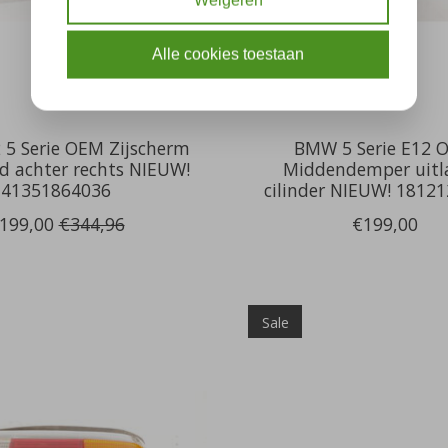
Weigeren
Alle cookies toestaan
5 Serie OEM Zijscherm
BMW 5 Serie E12 
rd achter rechts NIEUW!
Middendemper uitl
41351864036
cilinder NIEUW! 1812
199,00
€344,96
€199,00
Sale