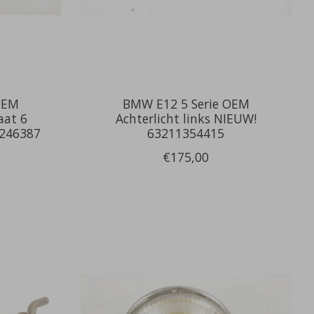
OEM
BMW E12 5 Serie OEM
aat 6
Achterlicht links NIEUW!
1246387
63211354415
€175,00