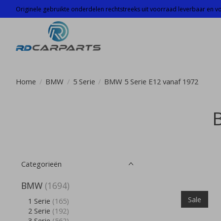
Originele gebruikte onderdelen rechtstreeks uit voorraad leverbaar en voo
Home
/
BMW
/
5 Serie
/
BMW 5 Serie E12 vanaf 1972
Categorieën
BMW
(1694)
Sale
1 Serie
(165)
2 Serie
(192)
3 Serie
(562)