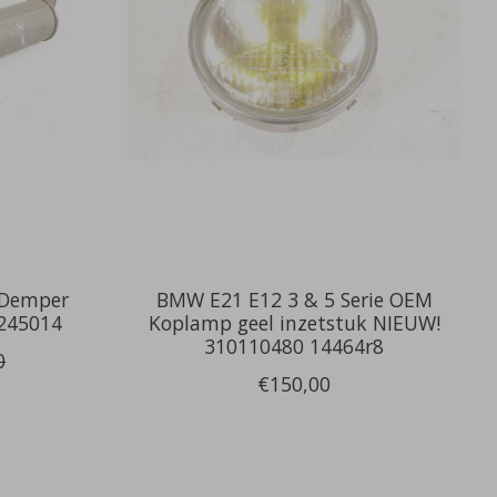
 Demper
BMW E21 E12 3 & 5 Serie OEM
1245014
Koplamp geel inzetstuk NIEUW!
310110480 14464r8
0
€150,00