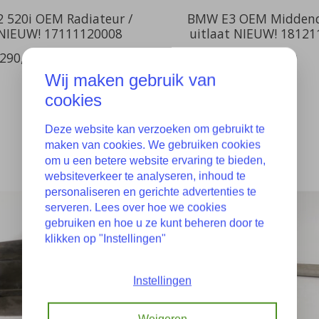
 520i OEM Radiateur /
BMW E3 OEM Midden
 NIEUW! 17111120008
uitlaat NIEUW! 1812
290,00
€586,00
€225,00
Wij maken gebruik van
cookies
Deze website kan verzoeken om gebruikt te
maken van cookies. We gebruiken cookies
om u een betere website ervaring te bieden,
websiteverkeer te analyseren, inhoud te
personaliseren en gerichte advertenties te
serveren. Lees over hoe we cookies
gebruiken en hoe u ze kunt beheren door te
klikken op "Instellingen"
Instellingen