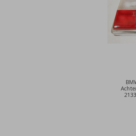
BMW
Achte
2133