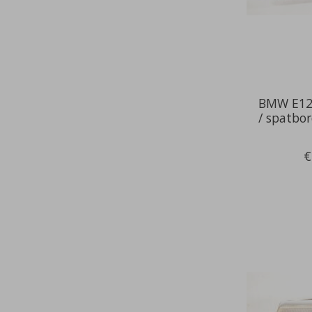
BMW E12 
/ spatbo
€