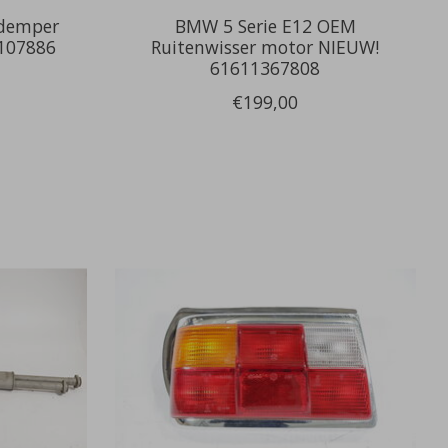
demper
BMW 5 Serie E12 OEM
1107886
Ruitenwisser motor NIEUW!
61611367808
€199,00