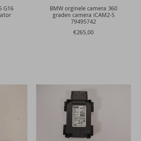
5 G16
BMW orginele camera 360
ator
graden camera iCAM2-S
79495742
€265,00