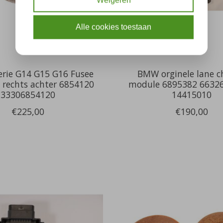
Weigeren
Alle cookies toestaan
rie G14 G15 G16 Fusee
BMW orginele lane 
 rechts achter 6854120
module 6895382 6632
33306854120
14415010
€225,00
€190,00