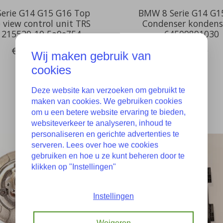
erie G14 G15 G16 Top
BMW 8 Serie G14 G1
e view control unit TRS
Condenser kondens
 215520-10 5a0e754
64509891030
€299,00
€275,00
Wij maken gebruik van
cookies
Deze website kan verzoeken om gebruikt te
maken van cookies. We gebruiken cookies
om u een betere website ervaring te bieden,
websiteverkeer te analyseren, inhoud te
personaliseren en gerichte advertenties te
serveren. Lees over hoe we cookies
gebruiken en hoe u ze kunt beheren door te
klikken op "Instellingen"
Instellingen