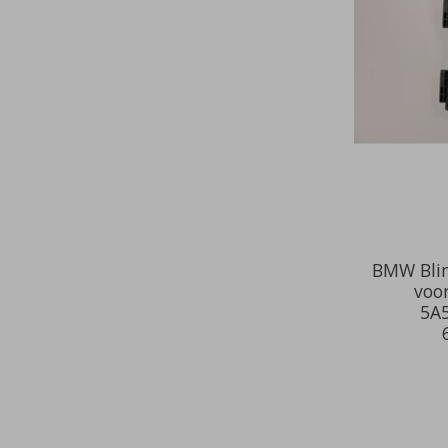
BMW Blin
voo
5A