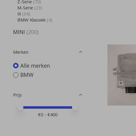
Z-Serie
(70)
M-Serie
(23)
IX
(34)
BMW Klassiek
(4)
MINI
(200)
Merken
Alle merken
BMW
Prijs
Minimale prijswaarde
Price maximum value
€
0
- €
400