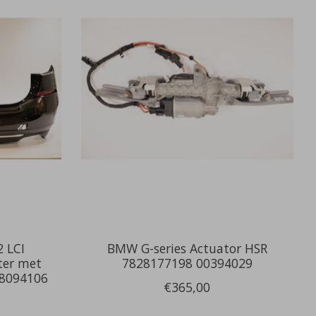
 LCI
BMW G-series Actuator HSR
ter met
7828177198 00394029
8094106
€365,00