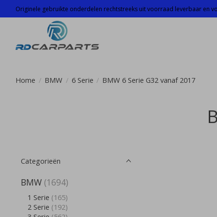
Originele gebruikte onderdelen rechtstreeks uit voorraad leverbaar en voo
Home
/
BMW
/
6 Serie
/
BMW 6 Serie G32 vanaf 2017
B
Categorieën
BMW
(1694)
1 Serie
(165)
2 Serie
(192)
3 Serie
(562)