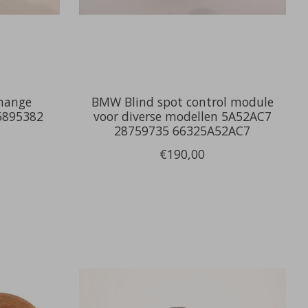
change
BMW Blind spot control module
6895382
voor diverse modellen 5A52AC7
28759735 66325A52AC7
€190,00