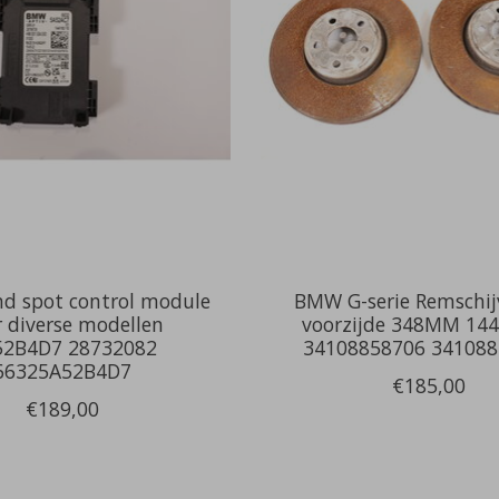
d spot control module
BMW G-serie Remschij
r diverse modellen
voorzijde 348MM 14
52B4D7 28732082
34108858706 34108
66325A52B4D7
€185,00
€189,00