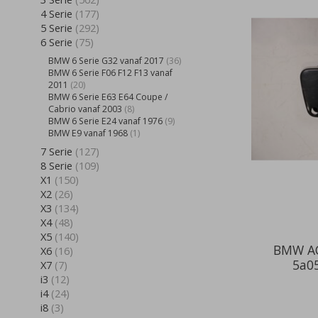
4 Serie
(177)
5 Serie
(292)
6 Serie
(75)
BMW 6 Serie G32 vanaf 2017
(36)
BMW 6 Serie F06 F12 F13 vanaf
2011
(20)
BMW 6 Serie E63 E64 Coupe /
Cabrio vanaf 2003
(8)
BMW 6 Serie E24 vanaf 1976
(9)
BMW E9 vanaf 1968
(1)
7 Serie
(127)
8 Serie
(109)
X1
(150)
X2
(26)
X3
(134)
X4
(48)
X5
(140)
BMW AC
X6
(16)
5a0
X7
(7)
i3
(12)
i4
(24)
i8
(3)