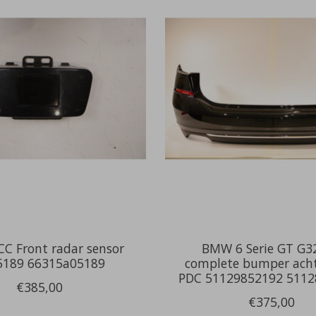
C Front radar sensor
BMW 6 Serie GT G32
5189 66315a05189
complete bumper ach
PDC 51129852192 5112
€385,00
€375,00