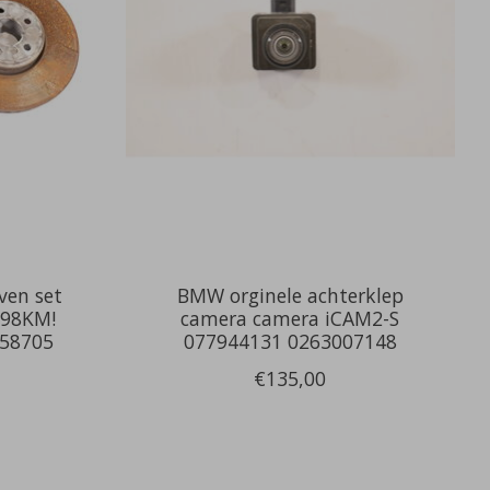
ven set
BMW orginele achterklep
498KM!
camera camera iCAM2-S
858705
077944131 0263007148
€135,00