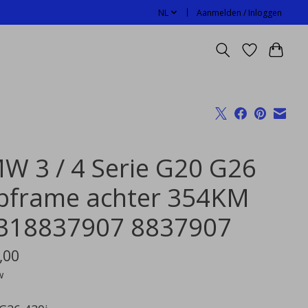
NL
Aanmelden / Inloggen
W 3 / 4 Serie G20 G26
bframe achter 354KM
318837907 8837907
,00
w