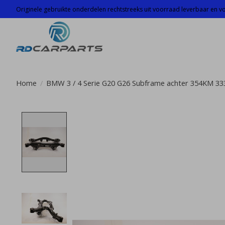
Originele gebruikte onderdelen rechtstreeks uit voorraad leverbaar en voo
Home
/
BMW 3 / 4 Serie G20 G26 Subframe achter 354KM 3
Product image slideshow Items