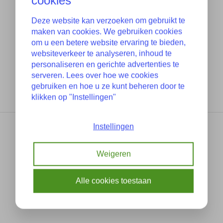
cookies
Deze website kan verzoeken om gebruikt te
maken van cookies. We gebruiken cookies
om u een betere website ervaring te bieden,
websiteverkeer te analyseren, inhoud te
personaliseren en gerichte advertenties te
serveren. Lees over hoe we cookies
gebruiken en hoe u ze kunt beheren door te
klikken op "Instellingen"
Instellingen
Weigeren
Alle cookies toestaan