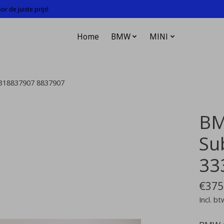
r de juiste prijs!
Home
BMW
MINI
3318837907 8837907
BM
Su
33
€375
Incl. bt