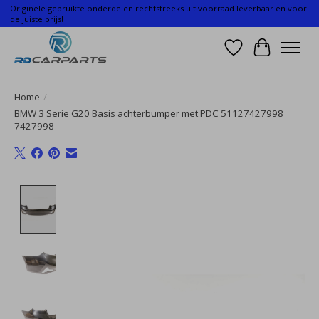
Originele gebruikte onderdelen rechtstreeks uit voorraad leverbaar en voor
de juiste prijs!
Verlanglijst
Winkelwa
Home
/
BMW 3 Serie G20 Basis achterbumper met PDC 51127427998
7427998
Product image slideshow Items