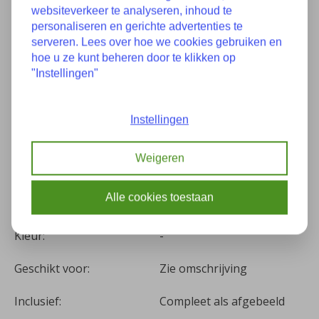
websiteverkeer te analyseren, inhoud te
Specificaties
personaliseren en gerichte advertenties te
serveren. Lees over hoe we cookies gebruiken en
hoe u ze kunt beheren door te klikken op
Goede staat,
"Instellingen"
Staat:
gebruikerssporen
Instellingen
Zie omschrijving of
Onderdeelnummer(s):
laatste foto
Weigeren
Bouwjaar:
Onbekend
Alle cookies toestaan
Kilometers:
0
Kleur:
-
Geschikt voor:
Zie omschrijving
Inclusief:
Compleet als afgebeeld