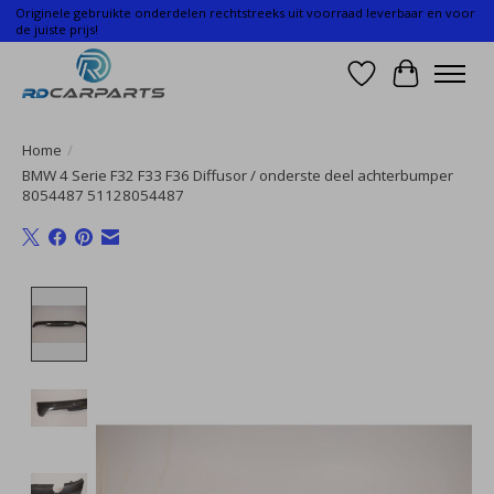
Originele gebruikte onderdelen rechtstreeks uit voorraad leverbaar en voor
de juiste prijs!
Verlanglijst
Winkelwa
Home
/
BMW 4 Serie F32 F33 F36 Diffusor / onderste deel achterbumper
8054487 51128054487
Product image slideshow Items