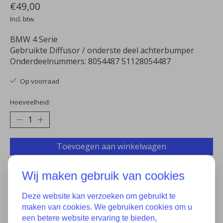
€49,00
Incl. btw
BMW 4 Serie
Gebruikte Diffusor / onderste deel achterbumper
Onderdeelnummers: 8054487 51128054487
Op voorraad
Hoeveelheid:
Toevoegen aan winkelwagen
Aan verlanglijst toevoegen
Wij maken gebruik van cookies
Plaats bestelling
Deze website kan verzoeken om gebruikt te
maken van cookies. We gebruiken cookies om u
Toevoegen om te vergelijken
een betere website ervaring te bieden,